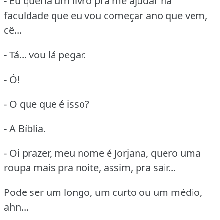
- Eu queria um livro pra me ajudar na
faculdade que eu vou começar ano que vem,
cê...
- Tá... vou lá pegar.
- Ó!
- O que que é isso?
- A Bíblia.
- Oi prazer, meu nome é Jorjana, quero uma
roupa mais pra noite, assim, pra sair...
Pode ser um longo, um curto ou um médio,
ahn...