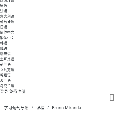
西班牙语
德语
法语
意大利语
葡萄牙语
日语
简体中文
繁体中文
韩语
俄语
瑞典语
土耳其语
荷兰语
立陶宛语
希腊语
波兰语
乌克兰语
登录
免费注册
学习葡萄牙语
课程
Bruno Miranda