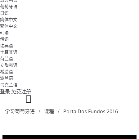
葡萄牙语
日语
简体中文
繁体中文
韩语
俄语
瑞典语
土耳其语
荷兰语
立陶宛语
希腊语
波兰语
乌克兰语
登录
免费注册
学习葡萄牙语
课程
Porta Dos Fundos 2016