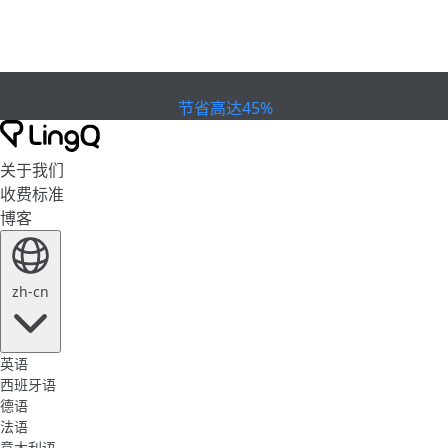
已到期
欢庆杯赛
Extended Sale
节省高达45%
关于我们
收费标准
博客
zh-cn
英语
西班牙语
德语
法语
意大利语