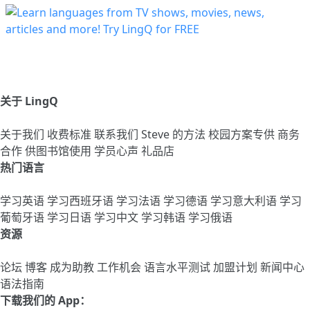
关于 LingQ
关于我们
收费标准
联系我们
Steve 的方法
校园方案专供
商务
合作
供图书馆使用
学员心声
礼品店
热门语言
学习英语
学习西班牙语
学习法语
学习德语
学习意大利语
学习
葡萄牙语
学习日语
学习中文
学习韩语
学习俄语
资源
论坛
博客
成为助教
工作机会
语言水平测试
加盟计划
新闻中心
语法指南
下载我们的 App：