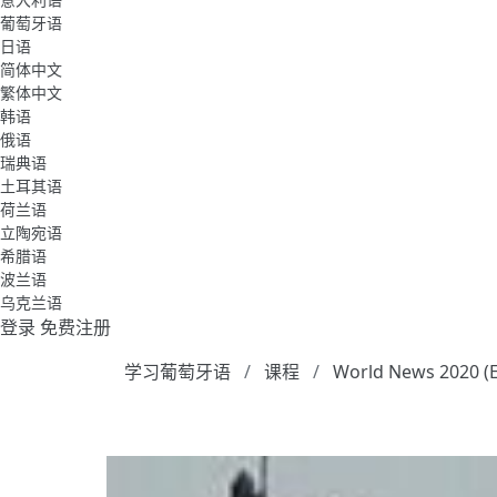
葡萄牙语
日语
简体中文
繁体中文
韩语
俄语
瑞典语
土耳其语
荷兰语
立陶宛语
希腊语
波兰语
乌克兰语
登录
免费注册
学习葡萄牙语
课程
World News 2020 (