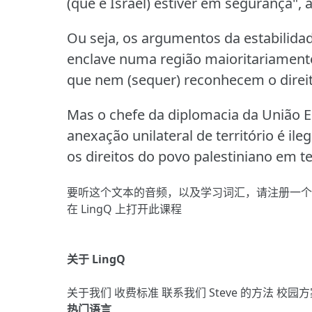
(que é Israel) estiver em segurança", 
Ou seja, os argumentos da estabilidad
enclave numa região maioritariament
que nem (sequer) reconhecem o direito
Mas o chefe da diplomacia da União Eur
anexação unilateral de território é il
os direitos do povo palestiniano em t
要听这个文本的音频，以及学习词汇，请
注册
一个
在 LingQ 上打开此课程
关于 LingQ
关于我们
收费标准
联系我们
Steve 的方法
校园方
热门语言