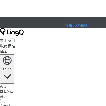
已到期
欢庆杯赛
Extended Sale
节省高达45%
关于我们
收费标准
博客
zh-cn
英语
西班牙语
德语
法语
意大利语