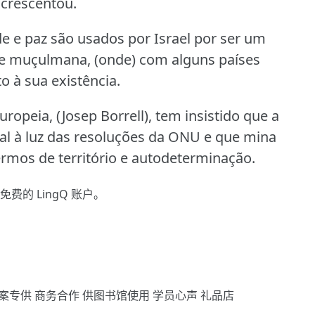
acrescentou.
e e paz são usados por Israel por ser um
e muçulmana, (onde) com alguns países
 à sua existência.
opeia, (Josep Borrell), tem insistido que a
egal à luz das resoluções da ONU e que mina
ermos de território e autodeterminação.
免费的 LingQ 账户。
案专供
商务合作
供图书馆使用
学员心声
礼品店