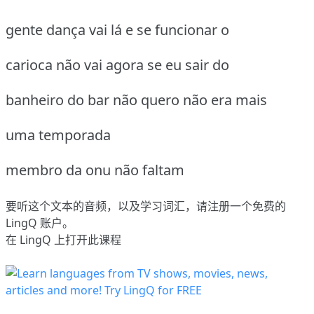
gente dança vai lá e se funcionar o
carioca não vai agora se eu sair do
banheiro do bar não quero não era mais
uma temporada
membro da onu não faltam
要听这个文本的音频，以及学习词汇，请
注册
一个免费的
LingQ 账户。
在 LingQ 上打开此课程