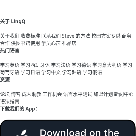
关于 LingQ
关于我们
收费标准
联系我们
Steve 的方法
校园方案专供
商务
合作
供图书馆使用
学员心声
礼品店
热门语言
学习英语
学习西班牙语
学习法语
学习德语
学习意大利语
学习
葡萄牙语
学习日语
学习中文
学习韩语
学习俄语
资源
论坛
博客
成为助教
工作机会
语言水平测试
加盟计划
新闻中心
语法指南
下载我们的 App：