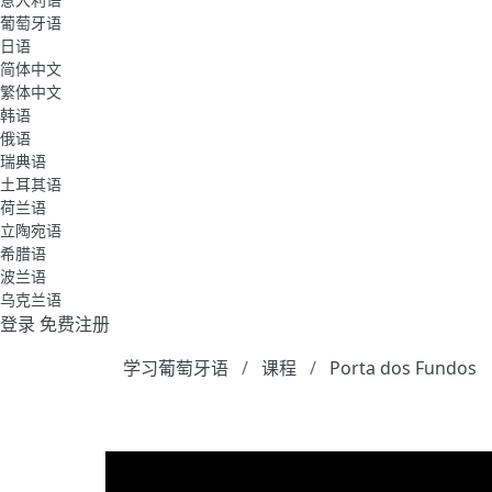
葡萄牙语
日语
简体中文
繁体中文
韩语
俄语
瑞典语
土耳其语
荷兰语
立陶宛语
希腊语
波兰语
乌克兰语
登录
免费注册
学习葡萄牙语
课程
Porta dos Fundos