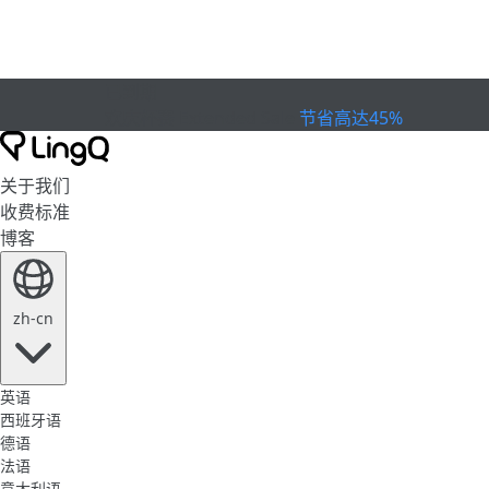
已到期
欢庆杯赛
Extended Sale
节省高达45%
关于我们
收费标准
博客
zh-cn
英语
西班牙语
德语
法语
意大利语