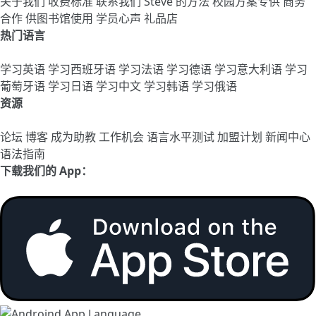
关于我们
收费标准
联系我们
Steve 的方法
校园方案专供
商务
合作
供图书馆使用
学员心声
礼品店
热门语言
学习英语
学习西班牙语
学习法语
学习德语
学习意大利语
学习
葡萄牙语
学习日语
学习中文
学习韩语
学习俄语
资源
论坛
博客
成为助教
工作机会
语言水平测试
加盟计划
新闻中心
语法指南
下载我们的 App：