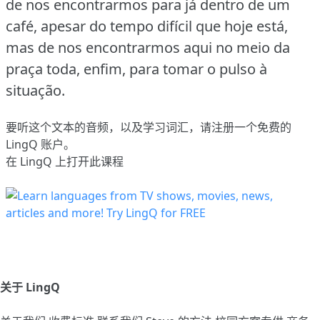
de nos encontrarmos para já dentro de um
café, apesar do tempo difícil que hoje está,
mas de nos encontrarmos aqui no meio da
praça toda, enfim, para tomar o pulso à
situação.
要听这个文本的音频，以及学习词汇，请
注册
一个免费的
LingQ 账户。
在 LingQ 上打开此课程
关于 LingQ