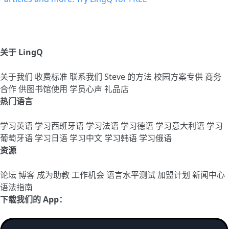
关于 LingQ
关于我们
收费标准
联系我们
Steve 的方法
校园方案专供
商务
合作
供图书馆使用
学员心声
礼品店
热门语言
学习英语
学习西班牙语
学习法语
学习德语
学习意大利语
学习
葡萄牙语
学习日语
学习中文
学习韩语
学习俄语
资源
论坛
博客
成为助教
工作机会
语言水平测试
加盟计划
新闻中心
语法指南
下载我们的 App：