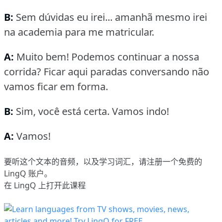
B:
Sem dúvidas eu irei... amanhã mesmo irei
na academia para me matricular.
A:
Muito bem!
Podemos continuar a nossa
corrida?
Ficar aqui paradas conversando não
vamos ficar em forma.
B:
Sim, você está certa.
Vamos indo!
A:
Vamos!
要听这个文本的音频，以及学习词汇，请
注册
一个免费的
LingQ 账户。
在 LingQ 上打开此课程