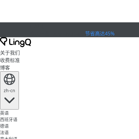
已到期
欢庆杯赛
Extended Sale
节省高达45%
关于我们
收费标准
博客
zh-cn
英语
西班牙语
德语
法语
意大利语