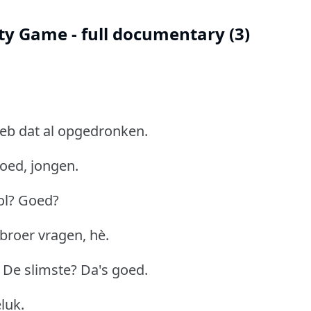
ity Game - full documentary (3)
.
heb dat al opgedronken.
goed, jongen.
ool? Goed?
broer vragen, hè.
- De slimste? Da's goed.
luk.