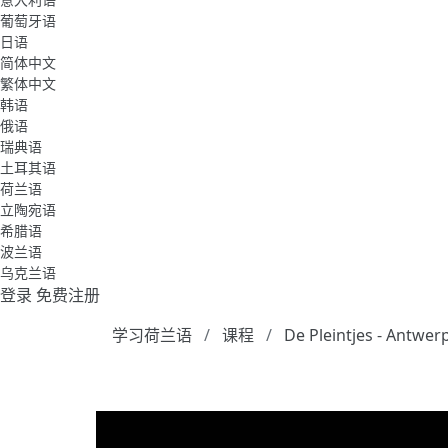
葡萄牙语
日语
简体中文
繁体中文
韩语
俄语
瑞典语
土耳其语
荷兰语
立陶宛语
希腊语
波兰语
乌克兰语
登录
免费注册
学习荷兰语
课程
De Pleintjes - Antwer