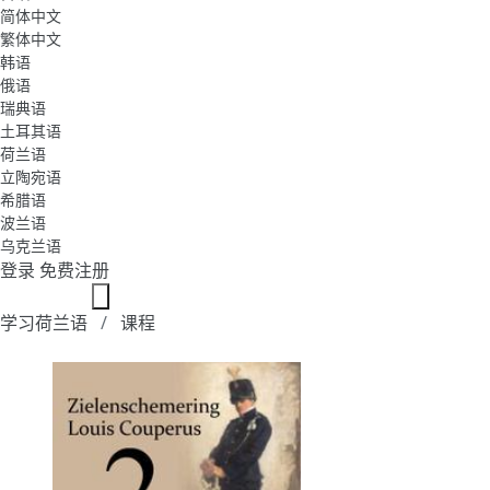
简体中文
繁体中文
韩语
俄语
瑞典语
土耳其语
荷兰语
立陶宛语
希腊语
波兰语
乌克兰语
登录
免费注册
学习荷兰语
课程