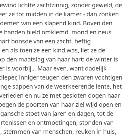
ewind lichtte zachtzinnig, zonder geweld, de
reef ze tot midden in de kamer - dan zonken
itademen van een slapend kind.
Boven den
wee handen hield omklemd, mond en neus
hart bonsde van een zacht, heftig
 en als toen ze een kind was, liet ze de
 den maatslag van haar hart: de winter is
ter is voorbij... Maar even, want dadelijk
dieper, inniger teugen den zwaren vochtigen
onge sappen van de weerkeerende lente, het
 verleden en nu ze met gesloten oogen haar
sloegen de poorten van haar ziel wijd open en
gansche stoet van jaren en dagen, tot de
eurtenissen en ontmoetingen, stonden van
n, stemmen van menschen, reuken in huis,