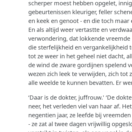
scherper moest hebben opgelet, inniger
gebeurtenissen kleuriger, feller schen
en keek en genoot - en die toch maar
En als altijd weer vertastte en verdwa
verwondering, dat lokkende vreemde 
die sterfelijkheid en vergankelijkheid
tot ze weer in het geheel niet dacht, a
de wind de zware gordijnen spelend v
wezen zich leek te verwijden, zich tot
alle weelde te kunnen bevatten.
Er we
‘Daar is de dokter, juffrouw.'
‘De dokter
neer, het verleden viel van haar af.
Het
negentien jaar, ze leefde bij vreemde
- ze zat al twee dagen vrijwillig opges