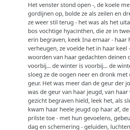
Het venster stond open -, de koele me
gordijnen op, bolde ze als zeilen en d
ze weer stil terug - het was als het u
bos vochtige hyacinthen, die ze in t
erin begraven, keek Ina ernaar - haar 
verheugen, ze voelde het in haar keel -
woorden van haar gedachten deinen op
voorbij... de winter is voorbij... de win
sloeg ze de oogen neer en dronk met 
geur.
Het was meer dan de geur der j
was de geur van haar jeugd, van haar
gezicht begraven hield, leek het, als 
kwam haar heele jeugd op haar af, de 
prilste toe - met hun gevoelens, geb
dag en schemering - geluiden, luchte