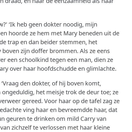
 den draad, en naar de eenzaamheid als naar
w?'
‘Ik heb geen dokter noodig, mijn
- toen hoorde ze hem met Mary beneden uit de
de trap en dan beider stemmen, het
y boven zijn doffer brommen.
Als ze eens
ver een schoolkind tegen een man, dien ze
ary over haar hoofdschudde en glimlachte.
‘Vraag den dokter, of hij boven komt,
ongeduldig, het meisje trok de deur toe; ze
 verweer gereed.
Voor haar op de tafel zag ze
edachte ving haar en bevreemdde haar, dat
n geuren te drinken om mild Carry van
an zichzelf te verlossen met haar kleine