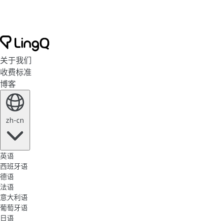
关于我们
收费标准
博客
zh-cn
英语
西班牙语
德语
法语
意大利语
葡萄牙语
日语