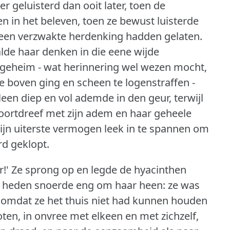
 geluisterd dan ooit later, toen de
en in het beleven, toen ze bewust luisterde
 een verzwakte herdenking hadden gelaten.
alde haar denken in die eene wijde
geheim - wat herinnering wel wezen mocht,
 te boven ging en scheen te logenstraffen -
lleen diep en vol ademde in den geur, terwijl
oortdreef met zijn adem en haar geheele
 zijn uiterste vermogen leek in te spannen om
rd geklopt.
!'
Ze sprong op en legde de hyacinthen
 heden snoerde eng om haar heen: ze was
n omdat ze het thuis niet had kunnen houden
loten, in onvree met elkeen en met zichzelf,