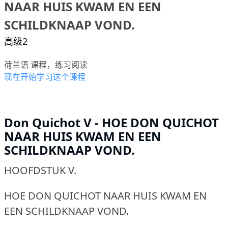
NAAR HUIS KWAM EN EEN
SCHILDKNAAP VOND.
高级2
荷兰语 课程，练习阅读
现在开始学习这个课程
Don Quichot V - HOE DON QUICHOT
NAAR HUIS KWAM EN EEN
SCHILDKNAAP VOND.
HOOFDSTUK V.
HOE DON QUICHOT NAAR HUIS KWAM EN
EEN SCHILDKNAAP VOND.