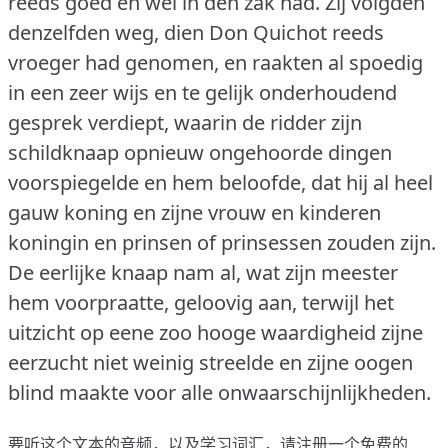
reeds goed en wel in den zak had.
Zij volgden
denzelfden weg, dien Don Quichot reeds
vroeger had genomen, en raakten al spoedig
in een zeer wijs en te gelijk onderhoudend
gesprek verdiept, waarin de ridder zijn
schildknaap opnieuw ongehoorde dingen
voorspiegelde en hem beloofde, dat hij al heel
gauw koning en zijne vrouw en kinderen
koningin en prinsen of prinsessen zouden zijn.
De eerlijke knaap nam al, wat zijn meester
hem voorpraatte, geloovig aan, terwijl het
uitzicht op eene zoo hooge waardigheid zijne
eerzucht niet weinig streelde en zijne oogen
blind maakte voor alle onwaarschijnlijkheden.
要听这个文本的音频，以及学习词汇，请
注册
一个免费的