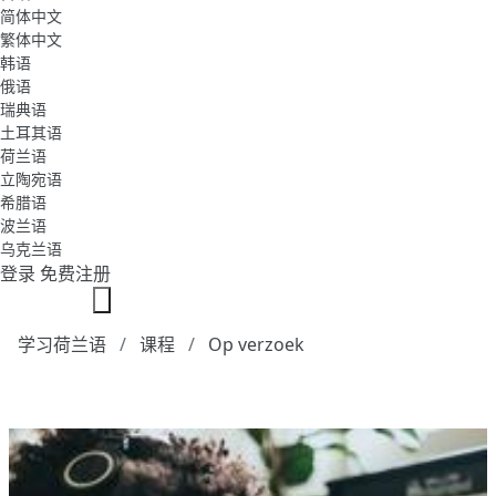
简体中文
繁体中文
韩语
俄语
瑞典语
土耳其语
荷兰语
立陶宛语
希腊语
波兰语
乌克兰语
登录
免费注册
学习荷兰语
课程
Op verzoek