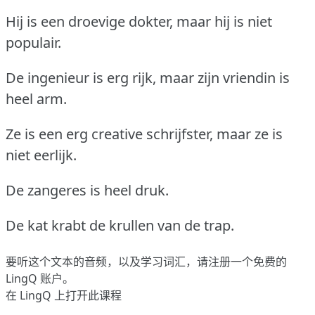
Hij is een droevige dokter, maar hij is niet
populair.
De ingenieur is erg rijk, maar zijn vriendin is
heel arm.
Ze is een erg creative schrijfster, maar ze is
niet eerlijk.
De zangeres is heel druk.
De kat krabt de krullen van de trap.
要听这个文本的音频，以及学习词汇，请
注册
一个免费的
LingQ 账户。
在 LingQ 上打开此课程