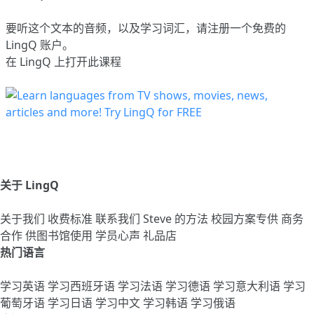
要听这个文本的音频，以及学习词汇，请
注册
一个免费的
LingQ 账户。
在 LingQ 上打开此课程
关于 LingQ
关于我们
收费标准
联系我们
Steve 的方法
校园方案专供
商务
合作
供图书馆使用
学员心声
礼品店
热门语言
学习英语
学习西班牙语
学习法语
学习德语
学习意大利语
学习
葡萄牙语
学习日语
学习中文
学习韩语
学习俄语