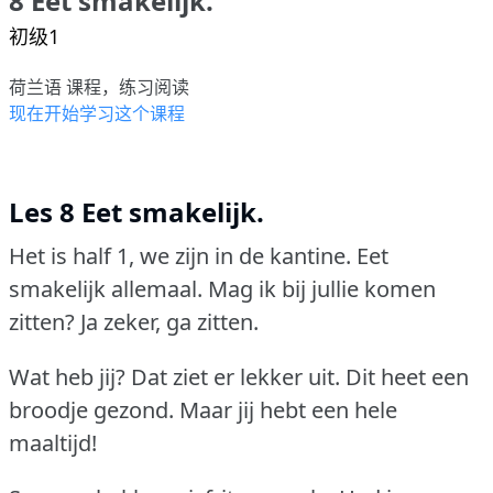
8 Eet smakelijk.
初级1
荷兰语 课程，练习阅读
现在开始学习这个课程
Les 8 Eet smakelijk.
Het is half 1, we zijn in de kantine.
Eet
smakelijk allemaal.
Mag ik bij jullie komen
zitten?
Ja zeker, ga zitten.
Wat heb jij?
Dat ziet er lekker uit.
Dit heet een
broodje gezond.
Maar jij hebt een hele
maaltijd!