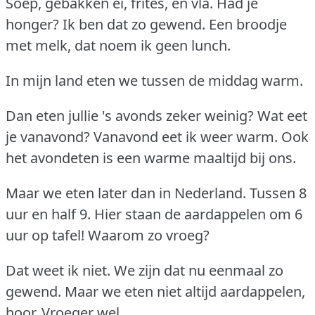
Soep, gebakken ei, frites, en vla.
Had je
honger?
Ik ben dat zo gewend.
Een broodje
met melk, dat noem ik geen lunch.
In mijn land eten we tussen de middag warm.
Dan eten jullie 's avonds zeker weinig?
Wat eet
je vanavond?
Vanavond eet ik weer warm.
Ook
het avondeten is een warme maaltijd bij ons.
Maar we eten later dan in Nederland.
Tussen 8
uur en half 9.
Hier staan de aardappelen om 6
uur op tafel!
Waarom zo vroeg?
Dat weet ik niet.
We zijn dat nu eenmaal zo
gewend.
Maar we eten niet altijd aardappelen,
hoor.
Vroeger wel.