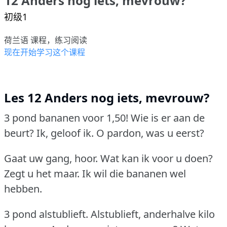
12 Anders nog iets, mevrouw?
初级1
荷兰语 课程，练习阅读
现在开始学习这个课程
Les 12 Anders nog iets, mevrouw?
3 pond bananen voor 1,50!
Wie is er aan de
beurt?
Ik, geloof ik.
O pardon, was u eerst?
Gaat uw gang, hoor.
Wat kan ik voor u doen?
Zegt u het maar.
Ik wil die bananen wel
hebben.
3 pond alstublieft.
Alstublieft, anderhalve kilo