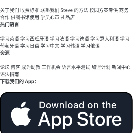
关于我们
收费标准
联系我们
Steve 的方法
校园方案专供
商务
合作
供图书馆使用
学员心声
礼品店
热门语言
学习英语
学习西班牙语
学习法语
学习德语
学习意大利语
学习
葡萄牙语
学习日语
学习中文
学习韩语
学习俄语
资源
论坛
博客
成为助教
工作机会
语言水平测试
加盟计划
新闻中心
语法指南
下载我们的 App：