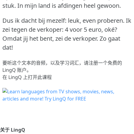
stuk.
In mijn land is afdingen heel gewoon.
Dus ik dacht bij mezelf: leuk, even proberen.
Ik
zei tegen de verkoper: 4 voor 5 euro, oké?
Omdat jij het bent, zei de verkoper.
Zo gaat
dat!
要听这个文本的音频，以及学习词汇，请
注册
一个免费的
LingQ 账户。
在 LingQ 上打开此课程
关于 LingQ