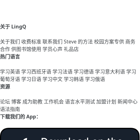
关于 LingQ
关于我们
收费标准
联系我们
Steve 的方法
校园方案专供
商务
合作
供图书馆使用
学员心声
礼品店
热门语言
学习英语
学习西班牙语
学习法语
学习德语
学习意大利语
学习
葡萄牙语
学习日语
学习中文
学习韩语
学习俄语
资源
论坛
博客
成为助教
工作机会
语言水平测试
加盟计划
新闻中心
语法指南
下载我们的 App：