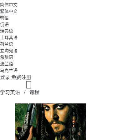
简体中文
繁体中文
韩语
俄语
瑞典语
土耳其语
荷兰语
立陶宛语
希腊语
波兰语
乌克兰语
登录
免费注册
学习英语
课程