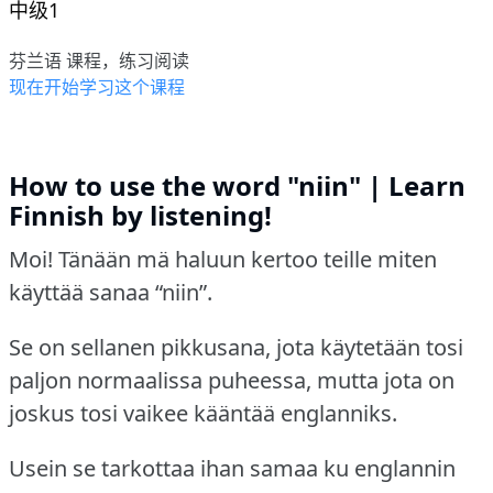
中级1
芬兰语 课程，练习阅读
现在开始学习这个课程
How to use the word "niin" | Learn
Finnish by listening!
Moi! Tänään mä haluun kertoo teille miten
käyttää sanaa “niin”.
Se on sellanen pikkusana, jota käytetään tosi
paljon normaalissa puheessa, mutta jota on
joskus tosi vaikee kääntää englanniks.
Usein se tarkottaa ihan samaa ku englannin