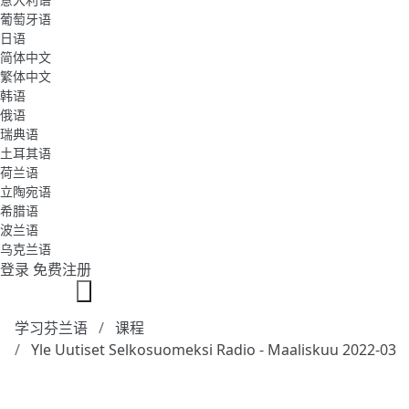
葡萄牙语
日语
简体中文
繁体中文
韩语
俄语
瑞典语
土耳其语
荷兰语
立陶宛语
希腊语
波兰语
乌克兰语
登录
免费注册
学习芬兰语
课程
Yle Uutiset Selkosuomeksi Radio - Maaliskuu 2022-03