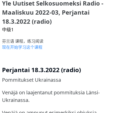
Yle Uutiset Selkosuomeksi Radio -
Maaliskuu 2022-03, Perjantai
18.3.2022 (radio)
中级1
芬兰语 课程，练习阅读
现在开始学习这个课程
Perjantai 18.3.2022 (radio)
Pommitukset Ukrainassa
Venäjä on laajentanut pommituksia Länsi-
Ukrainassa.
Venäjä on ampunut esimerkiksi ohjuksia