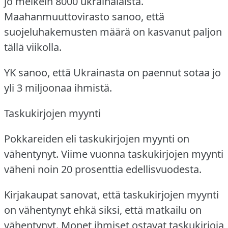
jo melkein 8000 ukrainalaista.
Maahanmuuttovirasto sanoo, että
suojeluhakemusten määrä on kasvanut paljon
tällä viikolla.
YK sanoo, että Ukrainasta on paennut sotaa jo
yli 3 miljoonaa ihmistä.
Taskukirjojen myynti
Pokkareiden eli taskukirjojen myynti on
vähentynyt.
Viime vuonna taskukirjojen myynti
väheni noin 20 prosenttia edellisvuodesta.
Kirjakaupat sanovat, että taskukirjojen myynti
on vähentynyt ehkä siksi, että matkailu on
vähentynyt.
Monet ihmiset ostavat taskukirjoja