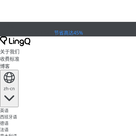
已到期
欢庆杯赛
Extended Sale
节省高达45%
关于我们
收费标准
博客
zh-cn
英语
西班牙语
德语
法语
意大利语