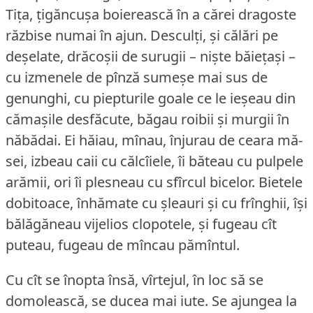
Tița, țigăncușa boierească în a cărei dragoste
răzbise numai în ajun.
Desculți, și călări pe
deșelate, drăcoșii de surugii – niște băiețași –
cu izmenele de pînză sumeșe mai sus de
genunghi, cu piepturile goale ce le ieșeau din
cămașile desfăcute, băgau roibii și murgii în
năbădai.
Ei hăiau, mînau, înjurau de ceara mă-
sei, izbeau caii cu călcîiele, îi băteau cu pulpele
arămii, ori îi plesneau cu sfîrcul bicelor.
Bietele
dobitoace, înhămate cu șleauri și cu frînghii, își
bălăgăneau vijelios clopotele, și fugeau cît
puteau, fugeau de mîncau pămîntul.
Cu cît se înopta însă, vîrtejul, în loc să se
domolească, se ducea mai iute.
Se ajungea la