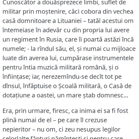
Cunoscător a douăsprezece limbi, suflet de
militar prin moștenire, căci cobora din vechea
casă domnitoare a Lituaniei – tatăl acestui om
întemeiase în adevăr cu din propria lui avere
un regiment în Rusia, care îi poartă astăzi încă
numele; - la rîndul său, el, și numai cu mijloace
luate din averea lui, cumpărase instrumentele
pentru întia muzică militară română, și o
înființase; iar, nerezemîndu-se decît tot pe
dînsul, înfăptuise o Școală militară, o Casă de
dotațiune a oastei, un mare ștab domnesc...
Era, prin urmare, firesc, ca inima ei sa fi fost
plină numai de el – pe care îl crezuse
nepieritor – nu om, ci zeu nesupus legilor
celorlalte făpturi pămîntești și pentru care