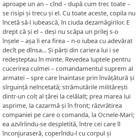
aproape un an – cînd – după cum trec toate –
se risipi și trecu și el.
Cu toate aceste, copila nu
încetă să-l iubească, în ciuda dezamăgirilor.
E
drept că și el – deși nu scăpa un prilej s-o
înșele – așa îi era firea – n-o iubea cu adevărat
decît pe dînsa... Și părți din cariera lui i se
redeșteptau în minte.
Revedea luptele pentru
cucerirea culmei – comandamentul suprem al
armatei – spre care înaintase prin învățătură și
sîrguință neîncetată; strămutările militărești
dintr-un colț al țărei la celălalt; prea marea lui
asprime, la cazarmă și în front; răzvrătirea
companiei pe care o comanda, la Ocnele-Mari;
ea azvîrlindu-se despletită, între cei care îl
înconjuraseră, coperîndu-l cu corpul și