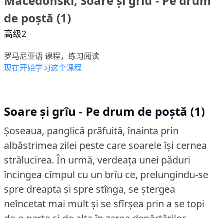
Macedonski, Soare și grîu - Pe drum
de poștă (1)
高级2
罗马尼亚语 课程，练习阅读
现在开始学习这个课程
Soare și grîu - Pe drum de poștă (1)
Șoseaua, panglică prăfuită, înainta prin
albăstrimea zilei peste care soarele își cernea
strălucirea.
În urmă, verdeața unei păduri
încingea cîmpul cu un brîu ce, prelungindu-se
spre dreapta și spre stînga, se ștergea
neîncetat mai mult și se sfîrșea prin a se topi