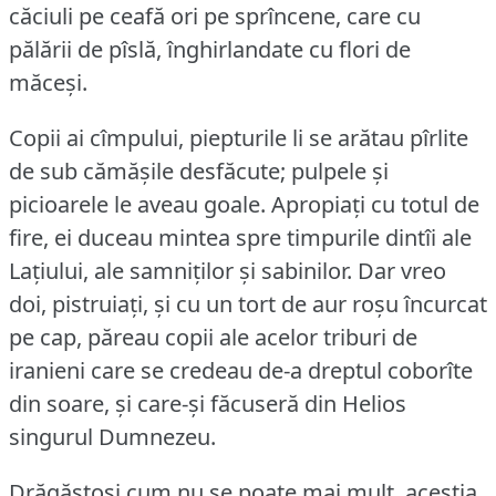
căciuli pe ceafă ori pe sprîncene, care cu
pălării de pîslă, înghirlandate cu flori de
măceși.
Copii ai cîmpului, piepturile li se arătau pîrlite
de sub cămășile desfăcute; pulpele și
picioarele le aveau goale.
Apropiați cu totul de
fire, ei duceau mintea spre timpurile dintîi ale
Lațiului, ale samniților și sabinilor.
Dar vreo
doi, pistruiați, și cu un tort de aur roșu încurcat
pe cap, păreau copii ale acelor triburi de
iranieni care se credeau de-a dreptul coborîte
din soare, și care-și făcuseră din Helios
singurul Dumnezeu.
Drăgăstoși cum nu se poate mai mult, aceștia,