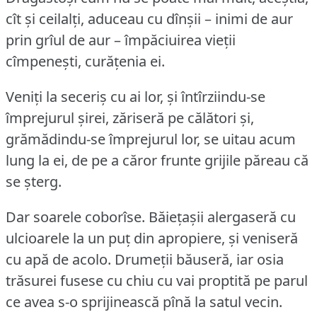
cît și ceilalți, aduceau cu dînșii – inimi de aur
prin grîul de aur – împăciuirea vieții
cîmpenești, curățenia ei.
Veniți la seceriș cu ai lor, și întîrziindu-se
împrejurul șirei, zăriseră pe călători și,
grămădindu-se împrejurul lor, se uitau acum
lung la ei, de pe a căror frunte grijile păreau că
se șterg.
Dar soarele coborîse.
Băiețașii alergaseră cu
ulcioarele la un puț din apropiere, și veniseră
cu apă de acolo.
Drumeții băuseră, iar osia
trăsurei fusese cu chiu cu vai proptită pe parul
ce avea s-o sprijinească pînă la satul vecin.