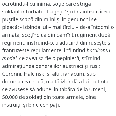
ocrotindu-l cu inima, soție care striga
soldaților turbați: "trageți!"
și dinaintea căreia
puștile scapă din mîini și în genunchi se
pleacă; - izbinda lui – mai tîrziu – de-a întocmi o
armată, scoțînd ca din pămînt regiment după
regiment, instruind-o, traducînd din rusește și
franțuzește regulamente; înființînd
batalionul
model
, ce avea sa fie o pepinieră, stîrnind
admirațiunea generalilor austriaci și ruși;
Coronni, Halcinski și altii, iar acum, sub
domnia cea nouă, o altă izbîndă a lui: putința
ce avusese să adune, în tabăra de la Urceni,
50.000 de soldați din toate armele, bine
instruiți, și bine echipați.