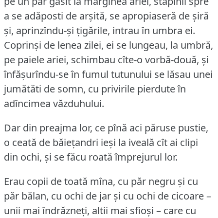
pe un par găsit la marginea ariei, stăpînii spre
a se adăposti de arșită, se apropiaseră de șiră
și, aprinzîndu-și țigările, intrau în umbra ei.
Coprinși de lenea zilei, ei se lungeau, la umbră,
pe paiele ariei, schimbau cîte-o vorbă-două, și
înfășurîndu-se în fumul tutunului se lăsau unei
jumătăti de somn, cu privirile pierdute în
adîncimea văzduhului.
Dar din preajma lor, ce pînă aci păruse pustie,
o ceată de băiețandri ieși la iveală cît ai clipi
din ochi, și se făcu roată împrejurul lor.
Erau copii de toată mîna, cu păr negru și cu
păr bălan, cu ochi de jar și cu ochi de cicoare –
unii mai îndrăzneți, altii mai sfioși – care cu