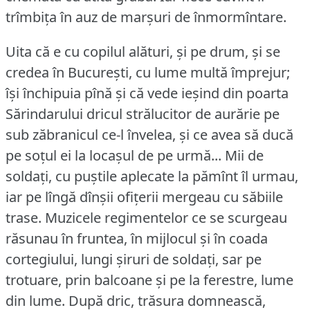
trîmbița în auz de marșuri de înmormîntare.
Uita că e cu copilul alături, și pe drum, și se
credea în București, cu lume multă împrejur;
își închipuia pînă și că vede ieșind din poarta
Sărindarului dricul strălucitor de aurărie pe
sub zăbranicul ce-l învelea, și ce avea să ducă
pe soțul ei la locașul de pe urmă... Mii de
soldați, cu puștile aplecate la pămînt îl urmau,
iar pe lîngă dînșii ofițerii mergeau cu săbiile
trase.
Muzicele regimentelor ce se scurgeau
răsunau în fruntea, în mijlocul și în coada
cortegiului, lungi șiruri de soldați, sar pe
trotuare, prin balcoane și pe la ferestre, lume
din lume.
După dric, trăsura domnească,