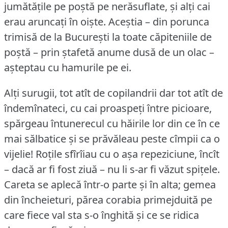
jumătățile pe poștă pe nerăsuflate, și alți cai
erau aruncați în oiște.
Aceștia – din porunca
trimisă de la București la toate căpiteniile de
poștă – prin ștafetă anume dusă de un olac –
așteptau cu hamurile pe ei.
Alți surugii, tot atît de copilandrii dar tot atît de
îndemînateci, cu cai proaspeți între picioare,
spărgeau întunerecul cu hăirile lor din ce în ce
mai sălbatice și se prăvăleau peste cîmpii ca o
vijelie!
Roțile sfîrîiau cu o așa repeziciune, încît
– dacă ar fi fost ziuă – nu li s-ar fi văzut spițele.
Careta se aplecă într-o parte și în alta; gemea
din încheieturi, părea corabia primejduită pe
care fiece val sta s-o înghită și ce se ridica