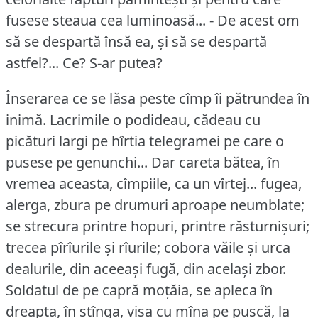
fusese steaua cea luminoasă... - De acest om
să se despartă însă ea, și să se despartă
astfel?...
Ce?
S-ar putea?
Înserarea ce se lăsa peste cîmp îi pătrundea în
inimă.
Lacrimile o podideau, cădeau cu
picături largi pe hîrtia telegramei pe care o
pusese pe genunchi... Dar careta bătea, în
vremea aceasta, cîmpiile, ca un vîrtej... fugea,
alerga, zbura pe drumuri aproape neumblate;
se strecura printre hopuri, printre răsturnișuri;
trecea pîrîurile și rîurile; cobora văile și urca
dealurile, din aceeași fugă, din același zbor.
Soldatul de pe capră moțăia, se apleca în
dreapta, în stînga, visa cu mîna pe pușcă, la