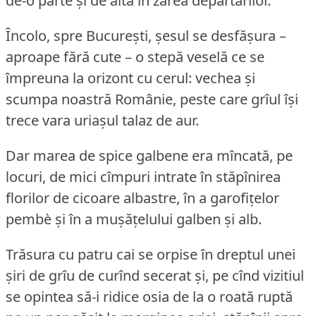
de-o parte și de alta în zarea depărtărilor.
Încolo, spre București, șesul se desfășura –
aproape fără cute – o stepă veselă ce se
împreuna la orizont cu cerul: vechea și
scumpa noastră Românie, peste care grîul își
trece vara uriașul talaz de aur.
Dar marea de spice galbene era mîncată, pe
locuri, de mici cîmpuri intrate în stăpînirea
florilor de cicoare albastre, în a garofițelor
pembè și în a mușățelului galben și alb.
Trăsura cu patru cai se orpise în dreptul unei
șiri de grîu de curînd secerat și, pe cînd vizitiul
se opintea să-i ridice osia de la o roată ruptă