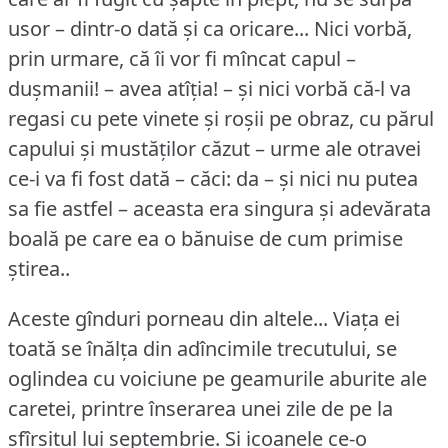
usor – dintr-o dată și ca oricare... Nici vorbă,
prin urmare, că îi vor fi mîncat capul –
dușmanii!
– avea atîția!
– și nici vorbă că-l va
regasi cu pete vinete și roșii pe obraz, cu părul
capului și mustăților căzut – urme ale otravei
ce-i va fi fost dată – căci: da – și nici nu putea
sa fie astfel – aceasta era singura și adevărata
boală pe care ea o bănuise de cum primise
știrea..
Aceste gînduri porneau din altele... Viața ei
toată se înălța din adîncimile trecutului, se
oglindea cu voiciune pe geamurile aburite ale
caretei, printre înserarea unei zile de pe la
sfîrșitul lui septembrie.
Și icoanele ce-o