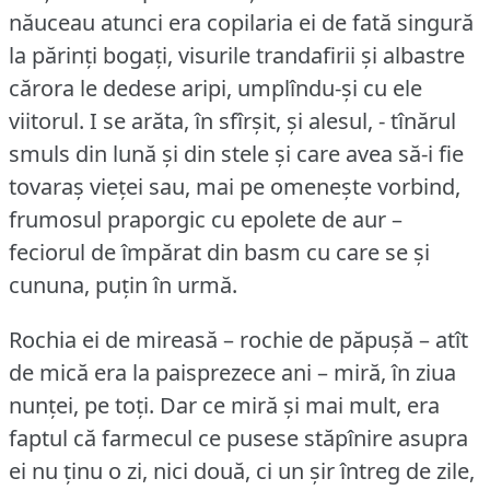
năuceau atunci era copilaria ei de fată singură
la părinți bogați, visurile trandafirii și albastre
cărora le dedese aripi, umplîndu-și cu ele
viitorul.
I se arăta, în sfîrșit, și alesul, - tînărul
smuls din lună și din stele și care avea să-i fie
tovaraș vieței sau, mai pe omenește vorbind,
frumosul praporgic cu epolete de aur –
feciorul de împărat din basm cu care se și
cununa, puțin în urmă.
Rochia ei de mireasă – rochie de păpușă – atît
de mică era la paisprezece ani – miră, în ziua
nunței, pe toți.
Dar ce miră și mai mult, era
faptul că farmecul ce pusese stăpînire asupra
ei nu ținu o zi, nici două, ci un șir întreg de zile,