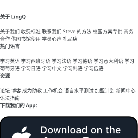
关于 LingQ
关于我们
收费标准
联系我们
Steve 的方法
校园方案专供
商务
合作
供图书馆使用
学员心声
礼品店
热门语言
学习英语
学习西班牙语
学习法语
学习德语
学习意大利语
学习
葡萄牙语
学习日语
学习中文
学习韩语
学习俄语
资源
论坛
博客
成为助教
工作机会
语言水平测试
加盟计划
新闻中心
语法指南
下载我们的 App：