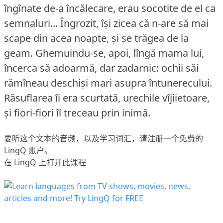
îngînate de-a încălecare, erau socotite de el ca
semnaluri... Îngrozit, își zicea că n-are să mai
scape din acea noapte, și se trăgea de la
geam.
Ghemuindu-se, apoi, lîngă mama lui,
încerca să adoarmă, dar zadarnic: ochii săi
rămîneau deschiși mari asupra întunerecului.
Răsuflarea îi era scurtată, urechile vîjiietoare,
și fiori-fiori îl treceau prin inimă.
要听这个文本的音频，以及学习词汇，请
注册
一个免费的
LingQ 账户。
在 LingQ 上打开此课程