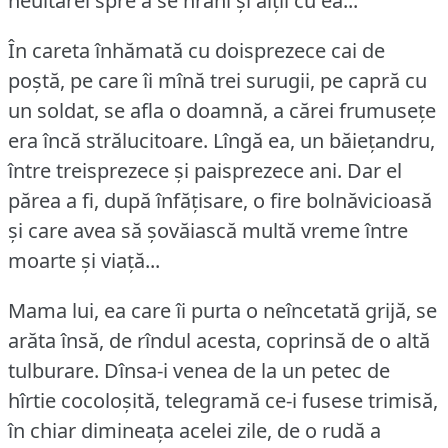
neuitărei spre a se hrăni și alții cu ea...
În careta înhămată cu doisprezece cai de
poștă, pe care îi mînă trei surugii, pe capră cu
un soldat, se afla o doamnă, a cărei frumusețe
era încă strălucitoare.
Lîngă ea, un băiețandru,
între treisprezece și paisprezece ani.
Dar el
părea a fi, după înfățisare, o fire bolnăvicioasă
și care avea să șovăiască multă vreme între
moarte și viață...
Mama lui, ea care îi purta o neîncetată grijă, se
arăta însă, de rîndul acesta, coprinsă de o altă
tulburare.
Dînsa-i venea de la un petec de
hîrtie cocoloșită, telegramă ce-i fusese trimisă,
în chiar dimineața acelei zile, de o rudă a