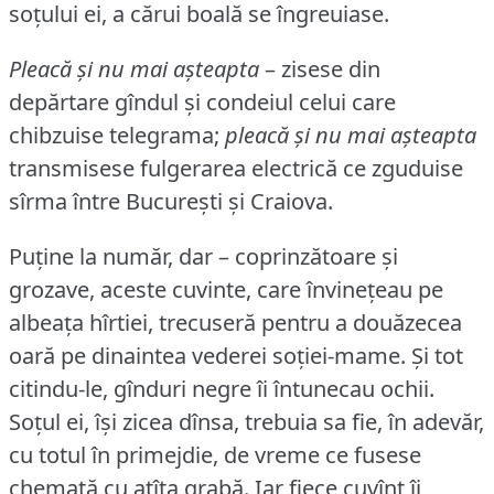
soțului ei, a cărui boală se îngreuiase.
Pleacă și nu mai așteapta
– zisese din
depărtare gîndul și condeiul celui care
chibzuise telegrama;
pleacă și nu mai așteapta
transmisese fulgerarea electrică ce zguduise
sîrma între București și Craiova.
Puține la număr, dar – coprinzătoare și
grozave, aceste cuvinte, care învinețeau pe
albeața hîrtiei, trecuseră pentru a douăzecea
oară pe dinaintea vederei soției-mame.
Și tot
citindu-le, gînduri negre îi întunecau ochii.
Soțul ei, își zicea dînsa, trebuia sa fie, în adevăr,
cu totul în primejdie, de vreme ce fusese
chemată cu atîta grabă.
Iar fiece cuvînt îi