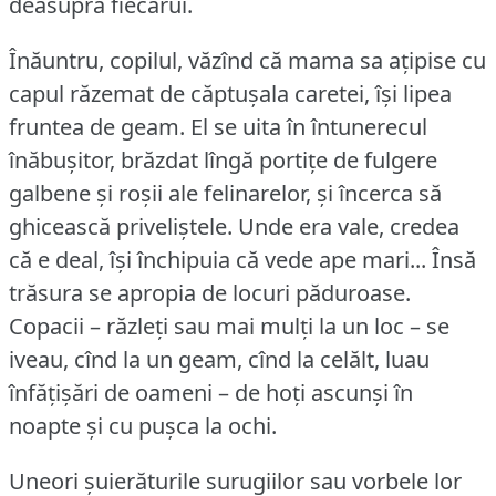
deasupra fiecărui.
Înăuntru, copilul, văzînd că mama sa ațipise cu
capul răzemat de căptușala caretei, își lipea
fruntea de geam.
El se uita în întunerecul
înăbușitor, brăzdat lîngă portițe de fulgere
galbene și roșii ale felinarelor, și încerca să
ghicească priveliștele.
Unde era vale, credea
că e deal, își închipuia că vede ape mari... Însă
trăsura se apropia de locuri păduroase.
Copacii – răzleți sau mai mulți la un loc – se
iveau, cînd la un geam, cînd la celălt, luau
înfățișări de oameni – de hoți ascunși în
noapte și cu pușca la ochi.
Uneori șuierăturile surugiilor sau vorbele lor