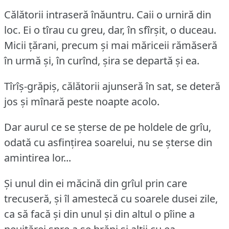
Călătorii intraseră înăuntru.
Caii o urniră din
loc.
Ei o tîrau cu greu, dar, în sfîrșit, o duceau.
Micii țărani, precum și mai măriceii rămăseră
în urmă și, în curînd, șira se departă și ea.
Tîrîș-grăpiș, călătorii ajunseră în sat, se deteră
jos și mînară peste noapte acolo.
Dar aurul ce se șterse de pe holdele de grîu,
odată cu asfințirea soarelui, nu se șterse din
amintirea lor...
Și unul din ei măcină din grîul prin care
trecuseră, și îl amestecă cu soarele dusei zile,
ca să facă și din unul și din altul o pîine a