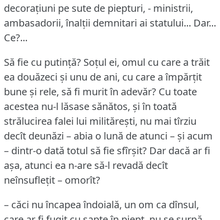
decorațiuni pe sute de piepturi, - ministrii,
ambasadorii, înalții demnitari ai statului... Dar...
Ce?...
Să fie cu putință?
Soțul ei, omul cu care a trăit
ea douăzeci și unu de ani, cu care a împărțit
bune și rele, să fi murit în adevăr?
Cu toate
acestea nu-l lăsase sănătos, și în toată
strălucirea falei lui militărești, nu mai tîrziu
decît deunăzi – abia o lună de atunci – și acum
– dintr-o dată totul să fie sfîrșit?
Dar dacă ar fi
așa, atunci ea n-are să-l revadă decît
neînsuflețit – omorît?
– căci nu încapea îndoială, un om ca dînsul,
care ar fi fugit cu șapte în piept, nu se surpă