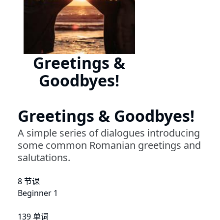
Greetings &
Goodbyes!
Greetings & Goodbyes!
A simple series of dialogues introducing
some common Romanian greetings and
salutations.
8 节课
Beginner 1
139 单词