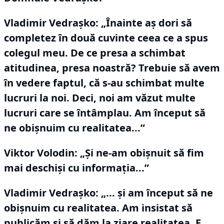
Vladimir Vedraşko:
„Înainte aş dori să
completez în două cuvinte ceea ce a spus
colegul meu.
De ce presa a schimbat
atitudinea, presa noastră?
Trebuie să avem
în vedere faptul, că s-au schimbat multe
lucruri la noi.
Deci, noi am văzut multe
lucruri care se întâmplau.
Am început să
ne obişnuim cu realitatea...”
Viktor Volodin:
„Şi ne-am obişnuit să fim
mai deschişi cu informaţia...”
Vladimir Vedraşko:
„... și am început să ne
obișnuim cu realitatea.
Am insistat să
publicăm şi să dăm la ziare realitatea.
E