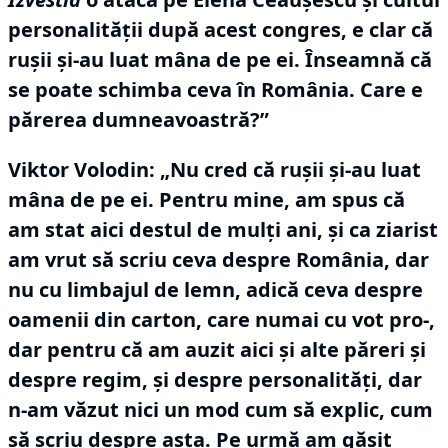
personalităţii după acest congres, e clar că
ruşii şi-au luat mâna de pe ei.
Înseamnă că
se poate schimba ceva în România.
Care e
părerea dumneavoastră?”
Viktor Volodin:
„Nu cred că ruşii și-au luat
mâna de pe ei.
Pentru mine, am spus că
am stat aici destul de mulţi ani, şi ca ziarist
am vrut să scriu ceva despre România, dar
nu cu limbajul de lemn, adică ceva despre
oamenii din carton, care numai cu vot pro-,
dar pentru că am auzit aici şi alte păreri şi
despre regim, şi despre personalităţi, dar
n-am văzut nici un mod cum să explic, cum
să scriu despre asta.
Pe urmă am găsit