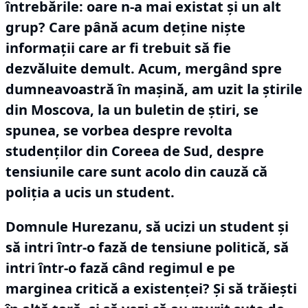
întrebările: oare n-a mai existat şi un alt
grup?
Care până acum deţine nişte
informaţii care ar fi trebuit să fie
dezvăluite demult.
Acum, mergând spre
dumneavoastră în maşină, am uzit la ştirile
din Moscova, la un buletin de ştiri, se
spunea, se vorbea despre revolta
studenţilor din Coreea de Sud, despre
tensiunile care sunt acolo din cauză că
poliţia a ucis un student.
Domnule Hurezanu, să ucizi un student şi
să intri într-o fază de tensiune politică, să
intri într-o fază când regimul e pe
marginea critică a existenţei?
Şi să trăieşti