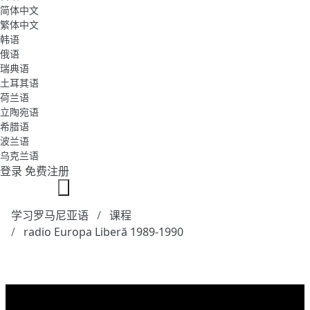
简体中文
繁体中文
韩语
俄语
瑞典语
土耳其语
荷兰语
立陶宛语
希腊语
波兰语
乌克兰语
登录
免费注册
学习罗马尼亚语
课程
radio Europa Liberă 1989-1990