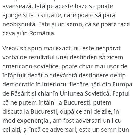
avansează.
Iată pe aceste baze se poate
ajunge şi la o situaţie, care poate să pară
neobişnuită.
Este şi un semn, că se poate face
ceva şi în România.
Vreau să spun mai exact, nu este neapărat
vorba de rezultatul unei destinderi să zicem
americano-sovietice, poate chiar mai uşor de
înfăptuit decât o adevărată destindere de tip
democratic în interiorul fiecărei ţări din Europa
de Răsărit şi chiar în Uniunea Sovietică.
Faptul
că ne putem întâlni la Bucureşti, putem
discuta la Bucureşti, după ce ani de zile, în
mod exponenţial, am fost adversari unii cu
ceilalţi, şi încă ce adversari, este un semn bun