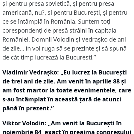
şi pentru presa sovietică, şi pentru presa
americană, nu?, și pentru Bucureşti, şi pentru
ce se întâmplă în România.
Suntem toţi
corespondenţi de presă străini în capitala
României.
Domnii Volodin şi Vedraşko de ani
de zile... în voi ruga să se prezinte şi să spună
de cât timp lucrează la Bucureşti.”
Vladimir Vedraşko:
„Eu lucrez la Bucureşti
de trei ani de zile.
Am venit în aprilie 88 şi
am fost martor la toate evenimentele, care
s-au întâmplat în această ţară de atunci
până în prezent.”
Viktor Volodin:
„Am venit la Bucureşti în
noiembrie 84, exact în preajma congresului