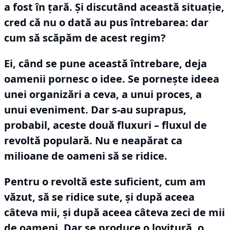
a fost în ţară.
Şi discutând această situaţie,
cred că nu o dată au pus întrebarea: dar
cum să scăpăm de acest regim?
Ei, când se pune această întrebare, deja
oamenii pornesc o idee.
Se porneşte ideea
unei organizări a ceva, a unui proces, a
unui eveniment.
Dar s-au suprapus,
probabil, aceste două fluxuri – fluxul de
revoltă populară.
Nu e neapărat ca
milioane de oameni să se ridice.
Pentru o revoltă este suficient, cum am
văzut, să se ridice sute, şi după aceea
câteva mii, şi după aceea câteva zeci de mii
de oameni.
Dar se produce o lovitură, o