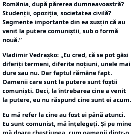
România, după părerea dumneavoastră?
Studenţii, opoziţia, societatea civilă?
Segmente importante din ea susţin că au
venit la putere comuniştii, sub o formă
nouă.”
Vladimir Vedraşko:
„Eu cred, că se pot găsi
diferiţi termeni, diferite noţiuni, unele mai
dure sau nu.
Dar faptul rămâne fapt.
Oamenii care sunt la putere sunt foştii
comunişti.
Deci, la întrebarea cine a venit
la putere, eu nu răspund cine sunt ei acum.
Eu mă refer la cine au fost ei până atunci.
Eu sunt comunist, mă înţelegeţi.
Şi pe mine
mă doare chestiunea, cum oamenii dintr-o