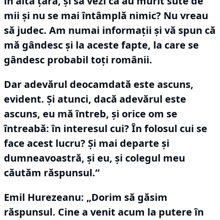
în altă ţară, şi să vezi că au murit sute de
mii şi nu se mai întâmplă nimic?
Nu vreau
să judec.
Am numai informaţii şi vă spun că
mă gândesc şi la aceste fapte, la care se
gândesc probabil toţi românii.
Dar adevărul deocamdată este ascuns,
evident.
Şi atunci, dacă adevărul este
ascuns, eu mă întreb, şi orice om se
întreabă: în interesul cui?
În folosul cui se
face acest lucru?
Şi mai departe şi
dumneavoastră, şi eu, şi colegul meu
căutăm răspunsul.”
Emil Hurezeanu: „Dorim să găsim
răspunsul.
Cine a venit acum la putere în