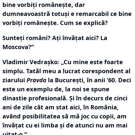
bine vorbiţi româneşte, dar
dumneavoastră totuși e remarcabil ce bine
vorbiți românește.
Cum se explică?
Sunteţi români?
Aţi învăţat aici?
La
Moscova?”
Vladimir Vedraşko:
„Cu mine este foarte
simplu.
Tatăl meu a lucrat corespondent al
ziarului
Pravda
la Bucureşti, în anii '60.
Deci
este un exemplu de, la noi se spune
dinastie profesională.
Şi în decurs de cinci
ani de zile cât am stat aici, în România,
având posibilitatea să mă joc cu copii, am
învăţat cu ei limba şi de atunci nu am mai
uitat-o.”