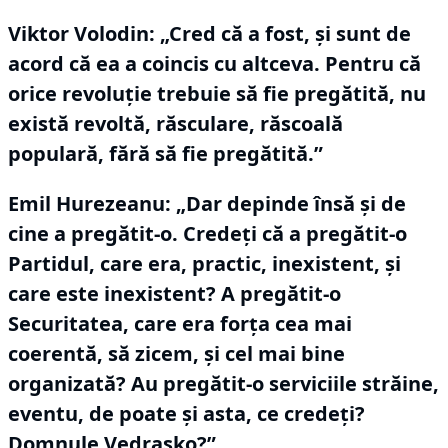
Viktor Volodin:
„Cred că a fost, şi sunt de
acord că ea a coincis cu altceva.
Pentru că
orice revoluţie trebuie să fie pregătită, nu
există revoltă, răsculare, răscoală
populară, fără să fie pregătită.”
Emil Hurezeanu: „Dar depinde însă şi de
cine a pregătit-o.
Credeţi că a pregătit-o
Partidul, care era, practic, inexistent, și
care este inexistent?
A pregătit-o
Securitatea, care era forţa cea mai
coerentă, să zicem, și cel mai bine
organizată?
Au pregătit-o serviciile străine,
eventu, de poate şi asta, ce credeţi?
Domnule Vedraşko?”