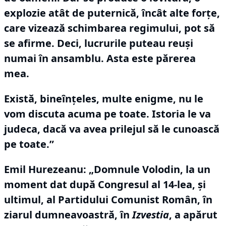
explozie atât de puternică, încât alte forţe,
care vizează schimbarea regimului, pot să
se afirme.
Deci, lucrurile puteau reuşi
numai în ansamblu.
Asta este părerea
mea.
Există, bineînţeles, multe enigme, nu le
vom discuta acuma pe toate.
Istoria le va
judeca, dacă va avea prilejul să le cunoască
pe toate.”
Emil Hurezeanu: „Domnule Volodin, la un
moment dat după Congresul al 14-lea, şi
ultimul, al Partidului Comunist Român, în
ziarul dumneavoastră, în
Izvestia
, a apărut