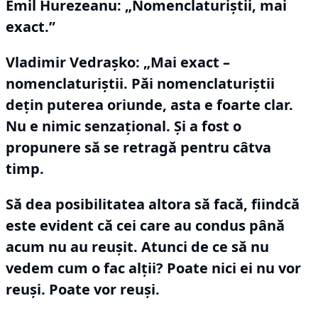
Emil Hurezeanu: „Nomenclaturiştii, mai
exact.”
Vladimir Vedraşko:
„Mai exact –
nomenclaturiştii.
Păi nomenclaturiştii
deţin puterea oriunde, asta e foarte clar.
Nu e nimic senzaţional.
Şi a fost o
propunere să se retragă pentru câtva
timp.
Să dea posibilitatea altora să facă, fiindcă
este evident că cei care au condus până
acum nu au reuşit.
Atunci de ce să nu
vedem cum o fac alţii?
Poate nici ei nu vor
reuşi.
Poate vor reuşi.