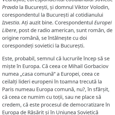
Pravda
la Bucureşti, şi domnul Viktor Volodin,
corespondentul la Bucureşti al cotidianului
Izvestia
.
Aţi auzit bine.
Corespondentul
Europei
Libere
, post de radio american, sunt român, de
origine română, se întâlneşte cu doi
corespondeţi sovietici la Bucureşti.
Este, probabil, semnul că lucrurile încep să se
mişte în Europa.
Că ceea ce Mihail Gorbaciov
numea „casa comună” a Europei, ceea ce
ceilalţi lideri europeni în toamna trecută la
Paris numeau Europa comună, nu?, în sfârşit,
că ceea ce numim cu toţii, sau ne place să
credem, că este procesul de democratizare în
Europa de Răsărit şi în Uniunea Sovietică