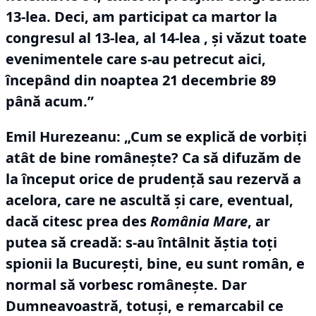
13-lea.
Deci, am participat ca martor la
congresul al 13-lea, al 14-lea , și văzut toate
evenimentele care s-au petrecut aici,
începând din noaptea 21 decembrie 89
până acum.”
Emil Hurezeanu: „Cum se explică de vorbiţi
atât de bine româneşte?
Ca să difuzăm de
la început orice de prudenţă sau rezervă a
acelora, care ne ascultă şi care, eventual,
dacă citesc prea des
România Mare
, ar
putea să creadă: s-au întâlnit ăştia toţi
spionii la Bucureşti, bine, eu sunt român, e
normal să vorbesc româneşte.
Dar
Dumneavoastră, totuşi, e remarcabil ce