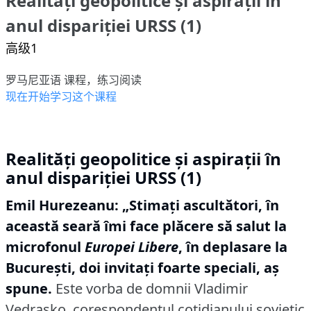
Realități geopolitice și aspirații în
anul dispariției URSS (1)
高级1
罗马尼亚语 课程，练习阅读
现在开始学习这个课程
Realități geopolitice și aspirații în
anul dispariției URSS (1)
Emil Hurezeanu:
„Stimaţi ascultători, în
această seară îmi face plăcere să salut la
microfonul
Europei Libere
, în deplasare la
Bucureşti, doi invitaţi foarte speciali, aş
spune.
Este vorba de domnii Vladimir
Vedraşko, corespondentul cotidianului sovietic