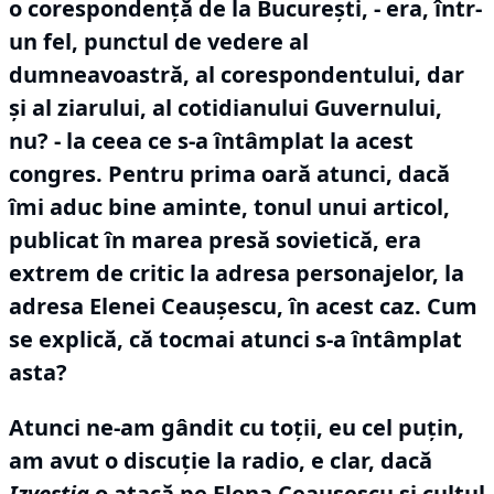
o corespondenţă de la Bucureşti, - era, într-
un fel, punctul de vedere al
dumneavoastră, al corespondentului, dar
şi al ziarului, al cotidianului Guvernului,
nu?
- la ceea ce s-a întâmplat la acest
congres.
Pentru prima oară atunci, dacă
îmi aduc bine aminte, tonul unui articol,
publicat în marea presă sovietică, era
extrem de critic la adresa personajelor, la
adresa Elenei Ceauşescu, în acest caz.
Cum
se explică, că tocmai atunci s-a întâmplat
asta?
Atunci ne-am gândit cu toţii, eu cel puţin,
am avut o discuţie la radio, e clar, dacă
Izvestia
o atacă pe Elena Ceauşescu şi cultul