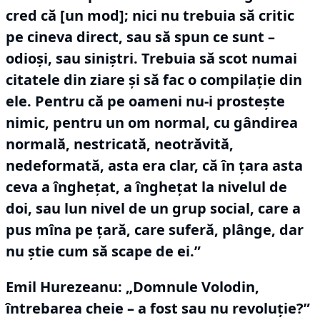
cred că [un mod]; nici nu trebuia să critic
pe cineva direct, sau să spun ce sunt –
odioşi, sau siniştri.
Trebuia să scot numai
citatele din ziare şi să fac o compilație din
ele.
Pentru că pe oameni nu-i prostește
nimic, pentru un om normal, cu gândirea
normală, nestricată, neotrăvită,
nedeformată, asta era clar, că în ţara asta
ceva a îngheţat, a îngheţat la nivelul de
doi, sau lun nivel de un grup social, care a
pus mîna pe ţară, care suferă, plânge, dar
nu ştie cum să scape de ei.”
Emil Hurezeanu: „Domnule Volodin,
întrebarea cheie – a fost sau nu revoluţie?”