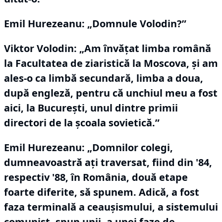
Emil Hurezeanu: „Domnule Volodin?”
Viktor Volodin:
„Am învăţat limba română
la Facultatea de ziaristică la Moscova, și am
ales-o ca limbă secundară, limba a doua,
după engleză, pentru că unchiul meu a fost
aici, la Bucureşti, unul dintre primii
directori de la şcoala sovietică.”
Emil Hurezeanu: „Domnilor colegi,
dumneavoastră aţi traversat, fiind din '84,
respectiv '88, în România, două etape
foarte diferite, să spunem.
Adică, a fost
faza terminală a ceauşismului, a sistemului
comunist, spun unii, a unei faze de