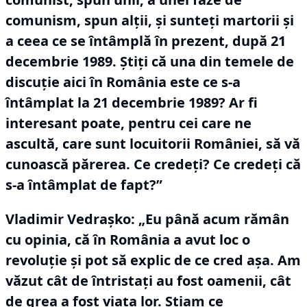
comunism, spun alţii, şi sunteţi martorii și
a ceea ce se întâmplă în prezent, după 21
decembrie 1989.
Ştiţi că una din temele de
discuţie aici în România este ce s-a
întâmplat la 21 decembrie 1989?
Ar fi
interesant poate, pentru cei care ne
ascultă, care sunt locuitorii României, să vă
cunoască părerea.
Ce credeţi?
Ce credeţi că
s-a întâmplat de fapt?”
Vladimir Vedraşko:
„Eu până acum rămân
cu opinia, că în România a avut loc o
revoluţie şi pot să explic de ce cred aşa.
Am
văzut cât de întristaţi au fost oamenii, cât
de grea a fost viaţa lor.
Ştiam ce