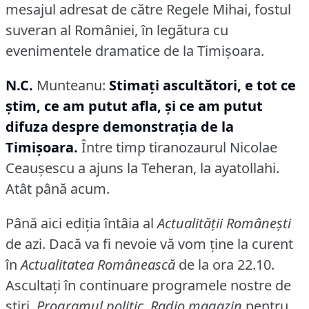
mesajul adresat de către Regele Mihai, fostul
suveran al României, în legătura cu
evenimentele dramatice de la Timişoara.
N.C.
Munteanu:
Stimaţi ascultători, e tot ce
ştim, ce am putut afla, şi ce am putut
difuza despre demonstraţia de la
Timişoara.
Între timp tiranozaurul Nicolae
Ceauşescu a ajuns la Teheran, la ayatollahi.
Atât până acum.
Până aici ediţia întâia al
Actualităţii Româneşti
de azi.
Dacă va fi nevoie vă vom ţine la curent
în
Actualitatea Românească
de la ora 22.10.
Ascultaţi în continuare programele nostre de
ştiri,
Programul politic
,
Radio magazin
pentru