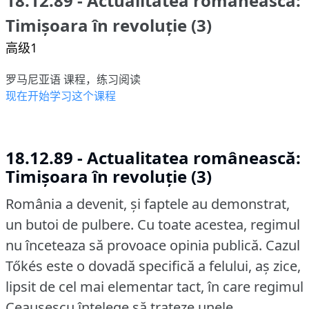
18.12.89 - Actualitatea românească:
Timișoara în revoluție (3)
高级1
罗马尼亚语 课程，练习阅读
现在开始学习这个课程
18.12.89 - Actualitatea românească:
Timișoara în revoluție (3)
România a devenit, şi faptele au demonstrat,
un butoi de pulbere.
Cu toate acestea, regimul
nu înceteaza să provoace opinia publică.
Cazul
Tőkés este o dovadă specifică a felului, aş zice,
lipsit de cel mai elementar tact, în care regimul
Ceauşescu întelege să trateze unele