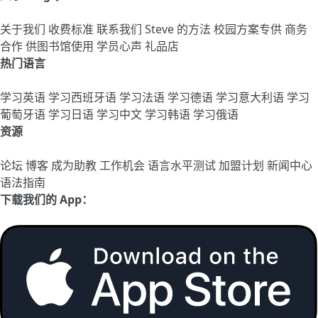
关于我们
收费标准
联系我们
Steve 的方法
校园方案专供
商务
合作
供图书馆使用
学员心声
礼品店
热门语言
学习英语
学习西班牙语
学习法语
学习德语
学习意大利语
学习
葡萄牙语
学习日语
学习中文
学习韩语
学习俄语
资源
论坛
博客
成为助教
工作机会
语言水平测试
加盟计划
新闻中心
语法指南
下载我们的 App：