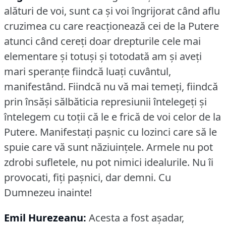
alături de voi, sunt ca şi voi îngrijorat când aflu
cruzimea cu care reacţionează cei de la Putere
atunci când cereţi doar drepturile cele mai
elementare şi totuşi şi totodată am şi aveţi
mari speranţe fiindcă luaţi cuvântul,
manifestând.
Fiindcă nu vă mai temeţi, fiindcă
prin însăşi sălbăticia represiunii întelegeţi şi
întelegem cu toţii că le e frică de voi celor de la
Putere.
Manifestaţi paşnic cu lozinci care să le
spuie care vă sunt năziuinţele.
Armele nu pot
zdrobi sufletele, nu pot nimici idealurile.
Nu îi
provocati, fiţi paşnici, dar demni.
Cu
Dumnezeu inainte!
Emil Hurezeanu:
Acesta a fost aşadar,