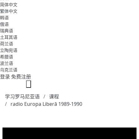
简体中文
繁体中文
韩语
俄语
瑞典语
土耳其语
荷兰语
立陶宛语
希腊语
波兰语
乌克兰语
登录
免费注册
学习罗马尼亚语
课程
radio Europa Liberă 1989-1990