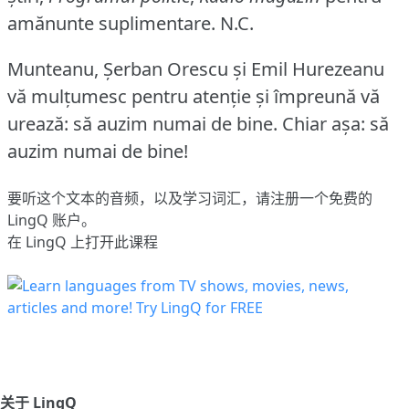
amănunte suplimentare.
N.C.
Munteanu, Şerban Orescu şi Emil Hurezeanu
vă mulţumesc pentru atenţie şi împreună vă
urează: să auzim numai de bine.
Chiar aşa: să
auzim numai de bine!
要听这个文本的音频，以及学习词汇，请
注册
一个免费的
LingQ 账户。
在 LingQ 上打开此课程
关于 LingQ