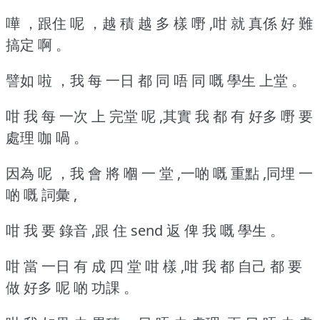
嘩 ，跟住 呢 ，越 積 越 多 樣 嘢 ,咁 就 真係 好 難
搞定 啊 。
譬如 啦 ，我 每 一日 都 同 唔 同 嘅 學生 上堂 。
咁 我 每 一次 上 完堂 呢 ,其實 我 都 有 好多 嘢 要
處理 咖 喎 。
因為 呢 ，我 會 將 嗰 一 堂 ,一啲 嘅 重點 ,同埋 一
啲 嘅 詞彙 ,
咁 我 要 錄音 ,跟 住 send 返 俾 我 嘅 學生 。
咁 當 一日 有 成 四 堂 咁 樣 ,咁 我 都 自己 都 要
做 好多 呢 啲 功課 。