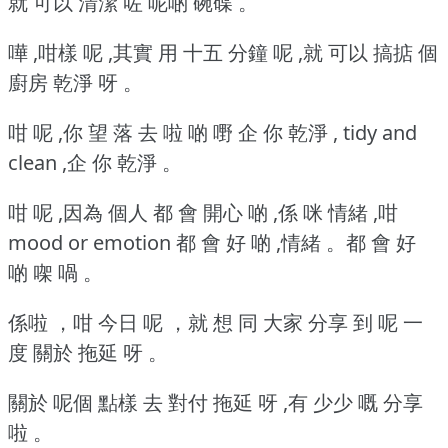
就 可以 清潔 咗 呢啲 碗碟 。
嘩 ,咁樣 呢 ,其實 用 十五 分鐘 呢 ,就 可以 搞掂 個
廚房 乾淨 呀 。
咁 呢 ,你 望 落 去 啦 啲 嘢 企 你 乾淨 , tidy and
clean ,企 你 乾淨 。
咁 呢 ,因為 個人 都 會 開心 啲 ,係 咪 情緒 ,咁
mood or emotion 都 會 好 啲 ,情緒 。都 會 好
啲 㗎 喎 。
係啦 ，咁 今日 呢 ，就 想 同 大家 分享 到 呢 一
度 關於 拖延 呀 。
關於 呢個 點樣 去 對付 拖延 呀 ,有 少少 嘅 分享
啦 。