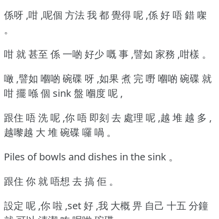
係呀 ,咁 ,呢個 方法 我 都 覺得 呢 ,係 好 唔 錯 㗎
。
咁 就 甚至 係 一啲 好少 嘅 事 ,譬如 家務 ,咁樣 。
噉 ,譬如 嗰啲 碗碟 呀 ,如果 煮 完 嘢 嗰啲 碗碟 就
咁 擺 喺 個 sink 盤 嗰度 呢 ,
跟住 唔 洗 呢 ,你 唔 即刻 去 處理 呢 ,越 堆 越 多 ,
越嚟越 大 堆 碗碟 囉 喎 。
Piles of bowls and dishes in the sink 。
跟住 你 就 唔想 去 搞 佢 。
設定 呢 ,你 啦 ,set 好 ,我 大概 畀 自己 十五 分鐘