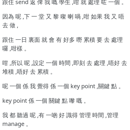
跟住 send 返 俾 我 嘅 學生 ,咁 就 處理 咗 一個 。
因為 呢 ,下 一 堂 又 黎 㗎 喇 喎 ,咁 如果 我 又 唔
去 做 ,
跟住 一日 裏面 就 會 有 好多 嘢 累積 要 去 處理
囉 ,咁樣 。
咁 ,所以 呢 ,設定 一個 時間 ,即刻 去 處理 ,唔好 去
堆積 ,唔好 去 累積 。
呢 一個 係 我 覺得 係 一個 key point ,關鍵 點 。
key point 係 一個 關鍵 點 嚟 嘅 。
我 都 聽過 呢 ,有 一啲 好 識得 管理 時間 ,管理
manage 。