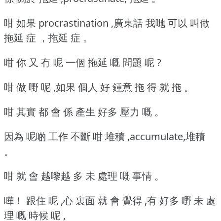
咁 如果 procrastination ,廣東話 我哋 可以 叫做
拖延 症 ，拖延 症 。
咁 你 又 冇 呢 一個 拖延 嘅 問題 呢 ?
咁 做 嘢 呢 ,如果 個人 好 鍾意 拖 得 就 拖 。
咁 其實 都 會 係 產生 好多 壓力 嘅 。
因為 呢啲 工作 不斷 咁 堆積 ,accumulate,堆積
。
咁 就 會 越嚟越 多 未 處理 嘅 事情 。
嘩！ 跟住 呢 ,心 裏面 就 會 覺得 ,有 好多 嘢 未 處
理 嘅 時候 呢 ,