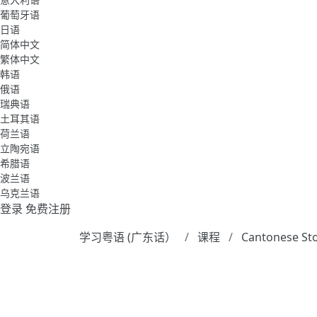
葡萄牙语
日语
简体中文
繁体中文
韩语
俄语
瑞典语
土耳其语
荷兰语
立陶宛语
希腊语
波兰语
乌克兰语
登录
免费注册
学习粤语 (广东话）
课程
Cantonese Sto