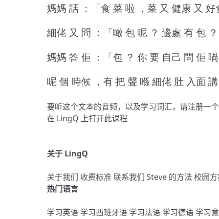
媽媽 話 ：「食 菜 啦 ，菜 又 健康 又 好
細佬 又 問 ：「噉 包 呢 ？
邊處 有 包 
媽媽 答 佢 ：「包 ？
你 要 自己 問 佢 
呢 個 時候 ，有 把 聲 喺 細佬 肚 入面 講
要听这个文本的音频，以及学习词汇，请
注册
一个
在 LingQ 上打开此课程
关于 LingQ
关于我们
收费标准
联系我们
Steve 的方法
校园方
热门语言
学习英语
学习西班牙语
学习法语
学习德语
学习