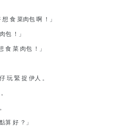
 想 食 菜肉包 啊 ！」
 肉包 ！」
想 食 菜 肉包 ！」
仔 玩 緊 捉 伊人 。
 。
 。
 點算 好 ？」