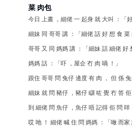
菜 肉包
今日 上晝 ，細佬 一 起身 就 大叫 ：「好
細妹 同 哥哥 講 ：「細佬 話 好 想 食 菜
哥哥 又 同 媽媽 講 ：「細妹 話 細佬 好 
媽媽 話 ：「吓 ，屋企 冇 肉 喎 ！」
跟住 哥哥 問 兔仔 邊度 有 肉 ， 但 係 兔
細妹 就 問 豬仔 ，豬仔 瞓 咗 覺 冇 答 佢
到 細佬 問 魚仔 ，魚仔 唔 記得 佢 問 咩
哎 吔 ！
細佬 喊 住 問 媽媽 ：「噉 而家