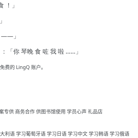
食 ！」
？」
喎 ——」
 ：「你 琴晚 食 咗 我 啦 ……」
免费的 LingQ 账户。
案专供
商务合作
供图书馆使用
学员心声
礼品店
意大利语
学习葡萄牙语
学习日语
学习中文
学习韩语
学习俄语