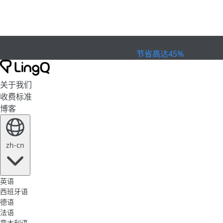
已到期
欢庆杯赛
Extended Sale
节省高达45%
关于我们
收费标准
博客
zh-cn
英语
西班牙语
德语
法语
意大利语