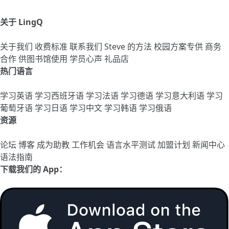
关于 LingQ
关于我们
收费标准
联系我们
Steve 的方法
校园方案专供
商务
合作
供图书馆使用
学员心声
礼品店
热门语言
学习英语
学习西班牙语
学习法语
学习德语
学习意大利语
学习
葡萄牙语
学习日语
学习中文
学习韩语
学习俄语
资源
论坛
博客
成为助教
工作机会
语言水平测试
加盟计划
新闻中心
语法指南
下载我们的 App：