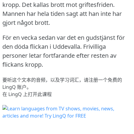
kropp.
Det kallas brott mot griftesfriden.
Mannen har hela tiden sagt att han inte har
gjort något brott.
För en vecka sedan var det en gudstjänst för
den döda flickan i Uddevalla.
Frivilliga
personer letar fortfarande efter resten av
flickans kropp.
要听这个文本的音频，以及学习词汇，请
注册
一个免费的
LingQ 账户。
在 LingQ 上打开此课程