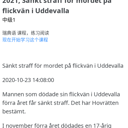
2021, Sänkt straff för mordet på
flickvän i Uddevalla
中级1
瑞典语 课程，练习阅读
现在开始学习这个课程
Sänkt straff för mordet på flickvän i Uddevalla
2020-10-23 14:08:00
Mannen som dödade sin flickvän i Uddevalla
förra året får sänkt straff.
Det har Hovrätten
bestämt.
I november förra året dödades en 17-årig