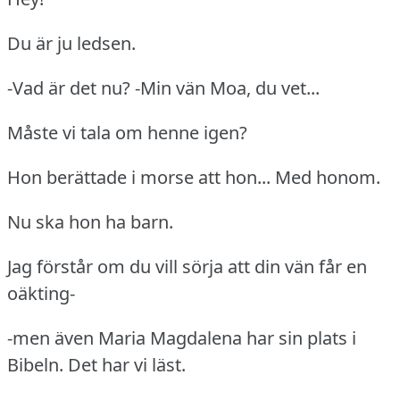
Du är ju ledsen.
-Vad är det nu? -Min vän Moa, du vet...
Måste vi tala om henne igen?
Hon berättade i morse att hon... Med honom.
Nu ska hon ha barn.
Jag förstår om du vill sörja att din vän får en
oäkting-
-men även Maria Magdalena har sin plats i
Bibeln. Det har vi läst.