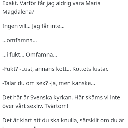
Exakt. Varför får jag aldrig vara Maria
Magdalena?
Ingen vill... Jag får inte...
...omfamna...
...i fukt... Omfamna...
-Fukt? -Lust, annans kött... Köttets lustar.
-Talar du om sex? -Ja, men kanske...
Det här är Svenska kyrkan. Här skäms vi inte
över vårt sexliv. Tvärtom!
Det är klart att du ska knulla, särskilt om du är