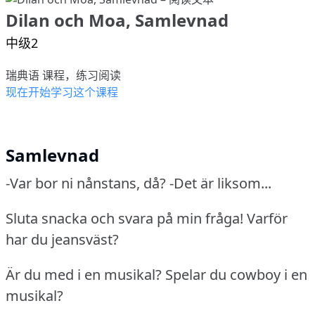
Dilan och Moa, Samlevnad
中级2
瑞典语 课程，练习阅读
现在开始学习这个课程
Samlevnad
-Var bor ni nånstans, då? -Det är liksom...
Sluta snacka och svara på min fråga! Varför
har du jeansväst?
Är du med i en musikal? Spelar du cowboy i en
musikal?