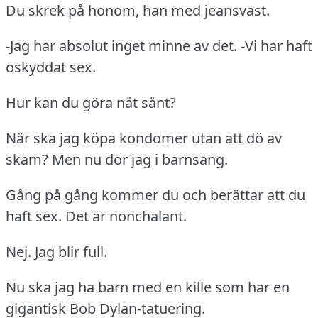
Du skrek på honom, han med jeansväst.
-Jag har absolut inget minne av det. -Vi har haft
oskyddat sex.
Hur kan du göra nåt sånt?
När ska jag köpa kondomer utan att dö av
skam? Men nu dör jag i barnsäng.
Gång på gång kommer du och berättar att du
haft sex. Det är nonchalant.
Nej. Jag blir full.
Nu ska jag ha barn med en kille som har en
gigantisk Bob Dylan-tatuering.