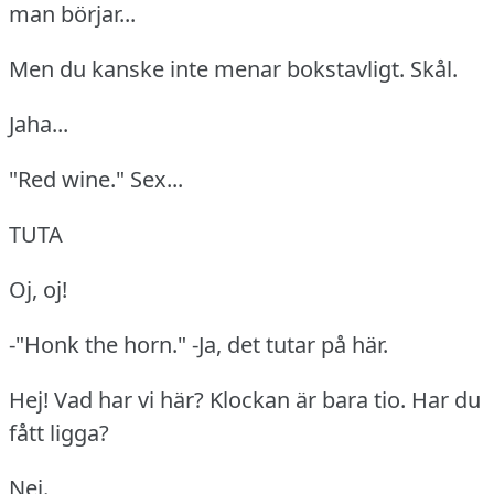
man börjar...
Men du kanske inte menar bokstavligt. Skål.
Jaha...
"Red wine." Sex...
TUTA
Oj, oj!
-"Honk the horn." -Ja, det tutar på här.
Hej! Vad har vi här? Klockan är bara tio. Har du
fått ligga?
Nej.