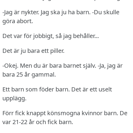
-Jag är nykter. Jag ska ju ha barn. -Du skulle
göra abort.
Det var för jobbigt, så jag behåller...
Det är ju bara ett piller.
-Okej. Men du är bara barnet själv. -Ja, jag är
bara 25 år gammal.
Ett barn som föder barn. Det är ett uselt
upplägg.
Förr fick knappt könsmogna kvinnor barn. De
var 21-22 år och fick barn.