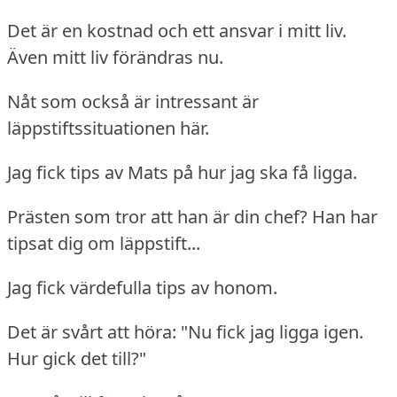
Det är en kostnad och ett ansvar i mitt liv.
Även mitt liv förändras nu.
Nåt som också är intressant är
läppstiftssituationen här.
Jag fick tips av Mats på hur jag ska få ligga.
Prästen som tror att han är din chef? Han har
tipsat dig om läppstift...
Jag fick värdefulla tips av honom.
Det är svårt att höra: "Nu fick jag ligga igen.
Hur gick det till?"