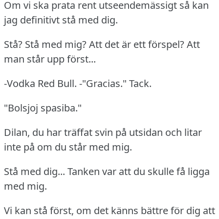
Om vi ska prata rent utseendemässigt så kan
jag definitivt stå med dig.
Stå? Stå med mig? Att det är ett förspel? Att
man står upp först...
-Vodka Red Bull. -"Gracias." Tack.
"Bolsjoj spasiba."
Dilan, du har träffat svin på utsidan och litar
inte på om du står med mig.
Stå med dig... Tanken var att du skulle få ligga
med mig.
Vi kan stå först, om det känns bättre för dig att