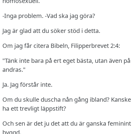
homosexuell.
-Inga problem. -Vad ska jag göra?
Jag är glad att du söker stöd i detta.
Om jag får citera Bibeln, Filipperbrevet 2:4:
"Tänk inte bara på ert eget bästa, utan även på
andras."
Ja. Jag förstår inte.
Om du skulle duscha nån gång ibland? Kanske
ha ett trevligt läppstift?
Och sen är det ju det att du är ganska feminint
byggd.