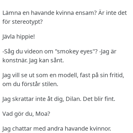
Lämna en havande kvinna ensam? Är inte det
för stereotypt?
Jävla hippie!
-Såg du videon om "smokey eyes"? -Jag är
konstnär. Jag kan sånt.
Jag vill se ut som en modell, fast på sin fritid,
om du förstår stilen.
Jag skrattar inte åt dig, Dilan. Det blir fint.
Vad gör du, Moa?
Jag chattar med andra havande kvinnor.