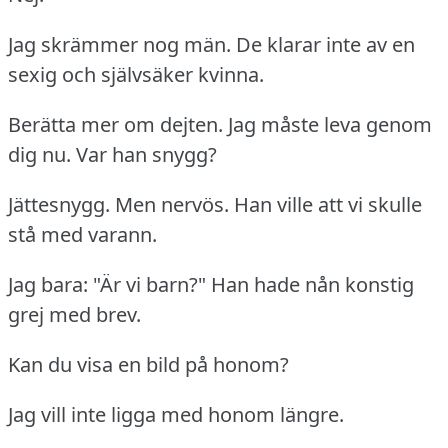
Jag skrämmer nog män. De klarar inte av en
sexig och självsäker kvinna.
Berätta mer om dejten. Jag måste leva genom
dig nu. Var han snygg?
Jättesnygg. Men nervös. Han ville att vi skulle
stå med varann.
Jag bara: "Är vi barn?" Han hade nån konstig
grej med brev.
Kan du visa en bild på honom?
Jag vill inte ligga med honom längre.