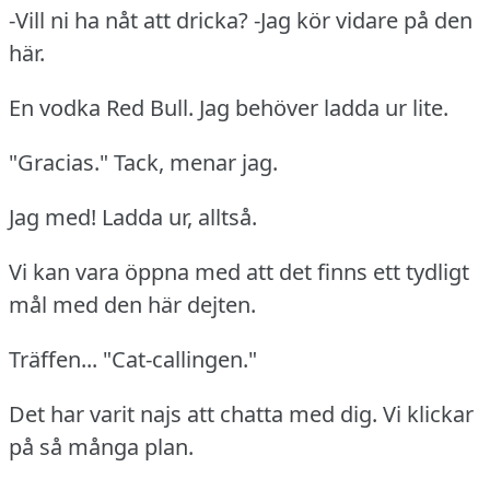
-Vill ni ha nåt att dricka? -Jag kör vidare på den
här.
En vodka Red Bull. Jag behöver ladda ur lite.
"Gracias." Tack, menar jag.
Jag med! Ladda ur, alltså.
Vi kan vara öppna med att det finns ett tydligt
mål med den här dejten.
Träffen... "Cat-callingen."
Det har varit najs att chatta med dig. Vi klickar
på så många plan.