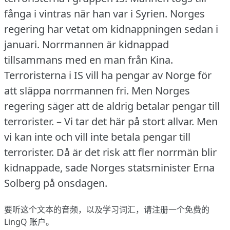
fånga i vintras när han var i Syrien.
Norges
regering har vetat om kidnappningen sedan i
januari.
Norrmannen är kidnappad
tillsammans med en man från Kina.
Terroristerna i IS vill ha pengar av Norge för
att släppa norrmannen fri.
Men Norges
regering säger att de aldrig betalar pengar till
terrorister.
– Vi tar det här på stort allvar.
Men
vi kan inte och vill inte betala pengar till
terrorister.
Då är det risk att fler norrmän blir
kidnappade, sade Norges statsminister Erna
Solberg på onsdagen.
要听这个文本的音频，以及学习词汇，请
注册
一个免费的
LingQ 账户。