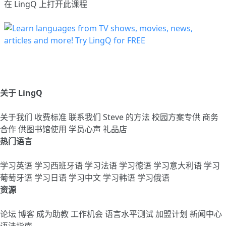
在 LingQ 上打开此课程
关于 LingQ
关于我们
收费标准
联系我们
Steve 的方法
校园方案专供
商务
合作
供图书馆使用
学员心声
礼品店
热门语言
学习英语
学习西班牙语
学习法语
学习德语
学习意大利语
学习
葡萄牙语
学习日语
学习中文
学习韩语
学习俄语
资源
论坛
博客
成为助教
工作机会
语言水平测试
加盟计划
新闻中心