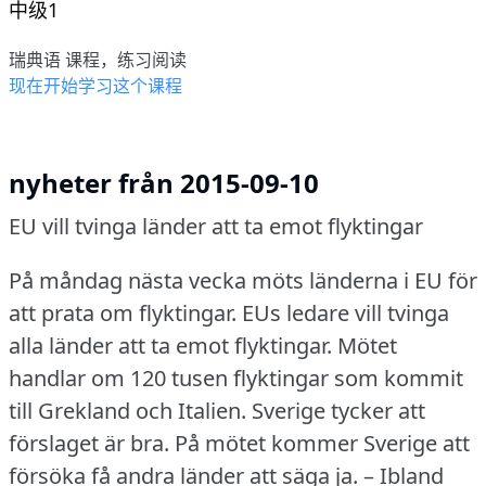
中级1
瑞典语 课程，练习阅读
现在开始学习这个课程
nyheter från 2015-09-10
EU vill tvinga länder att ta emot flyktingar
På måndag nästa vecka möts länderna i EU för
att prata om flyktingar.
EUs ledare vill tvinga
alla länder att ta emot flyktingar.
Mötet
handlar om 120 tusen flyktingar som kommit
till Grekland och Italien.
Sverige tycker att
förslaget är bra.
På mötet kommer Sverige att
försöka få andra länder att säga ja.
– Ibland