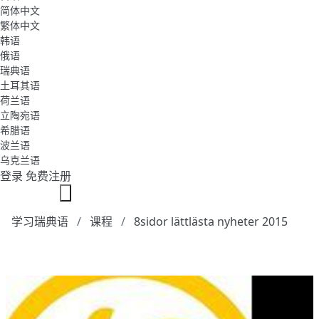
简体中文
繁体中文
韩语
俄语
瑞典语
土耳其语
荷兰语
立陶宛语
希腊语
波兰语
乌克兰语
登录
免费注册
学习瑞典语
课程
8sidor lättlästa nyheter 2015