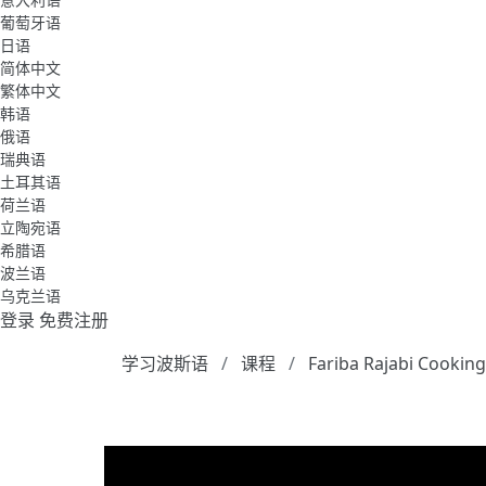
葡萄牙语
日语
简体中文
繁体中文
韩语
俄语
瑞典语
土耳其语
荷兰语
立陶宛语
希腊语
波兰语
乌克兰语
登录
免费注册
学习波斯语
课程
Fariba Rajabi Cookin