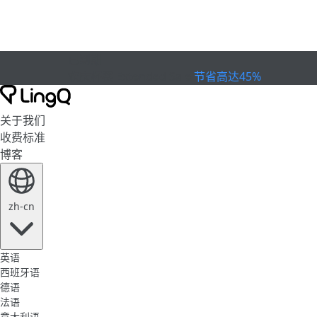
已到期
欢庆杯赛
Extended Sale
节省高达45%
关于我们
收费标准
博客
zh-cn
英语
西班牙语
德语
法语
意大利语