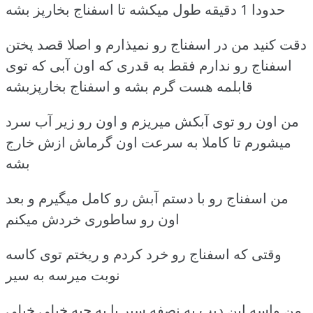
حدودا 1 دقیقه طول میکشه تا اسفناج بخارپز بشه
دقت کنید من در اسفناج رو نمیذارم و اصلا قصد پختن
اسفناج رو ندارم فقط به قدری که اون آبی که توی
قابلمه هست گرم بشه و اسفناج بخارپزبشه
من اون رو توی آبکش میریزم و اون رو زیر آب سرد
میشورم تا کاملا به سرعت اون گرماش ازش خارج
بشه
من اسفناج رو با دستم آبش رو کامل میگیرم و بعد
اون رو ساطوری خردش میکنم
وقتی که اسفناج رو خرد کردم و ریختم توی کاسه
نوبت میرسه به سیر
من واسه این دیپ یه نصفه سیر یا یه حبه خیلی خیلی