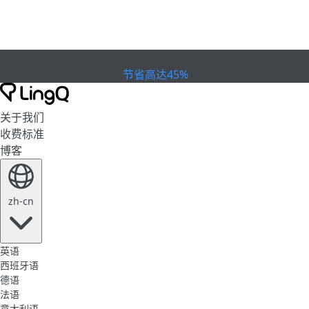
已到期
欢庆杯赛
Extended Sale
节省高达45%
关于我们
收费标准
博客
zh-cn
英语
西班牙语
德语
法语
意大利语