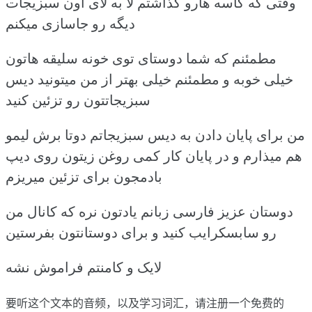
وقتی که کاسه هارو گذاشتم لا به لای اون سبزیجات
دیگه رو جاسازی میکنم
مطمئنم که شما دوستای توی خونه سلیقه هاتون
خیلی خوبه و مطمئنم خیلی بهتر از من میتونید دیس
سبزیجاتتون رو تزئین کنید
من برای پایان دادن به دیس سبزیجاتم دوتا برش لیمو
هم میذارم و در پایان کار کمی روغن زیتون روی دیپ
بادمجون برای تزئین میریزم
دوستان عزیز فارسی زبانم یادتون نره که کانال من
رو سابسکرایب کنید و برای دوستانتون بفرستین
لایک و کامنتم فراموش نشه
要听这个文本的音频，以及学习词汇，请
注册
一个免费的