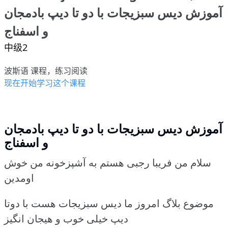
آموزش دیس سبزیجات با دو تا دیپ بادمجان
و اسفناج
中级2
波斯语 课程，练习阅读
现在开始学习这个课程
آموزش دیس سبزیجات با دو تا دیپ بادمجان
و اسفناج
سلام من فریبا رجبی هستم به آشپزخونه من خوش
اومدین
موضوع بلاگ امروز ما دیس سبزیجات هست با دوتا
دیپ خیلی خوب و هیجان انگیز