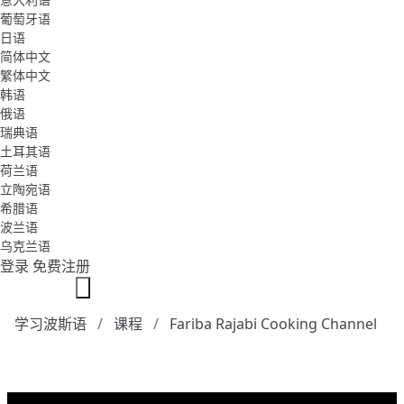
葡萄牙语
日语
简体中文
繁体中文
韩语
俄语
瑞典语
土耳其语
荷兰语
立陶宛语
希腊语
波兰语
乌克兰语
登录
免费注册
学习波斯语
课程
Fariba Rajabi Cooking Channel