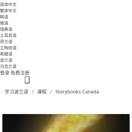
简体中文
繁体中文
韩语
俄语
瑞典语
土耳其语
荷兰语
立陶宛语
希腊语
波兰语
乌克兰语
登录
免费注册
学习波兰语
课程
Storybooks Canada