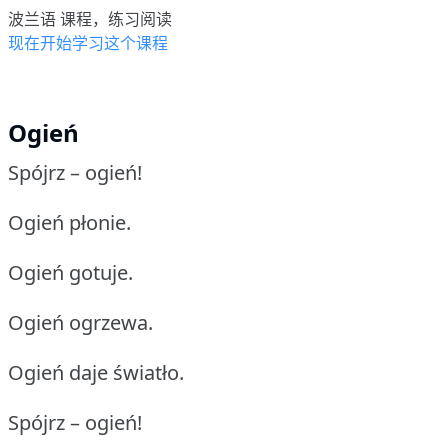
波兰语 课程，练习阅读
现在开始学习这个课程
Ogień
Spójrz – ogień!
Ogień płonie.
Ogień gotuje.
Ogień ogrzewa.
Ogień daje światło.
Spójrz – ogień!