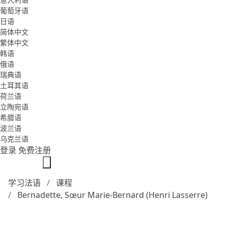
葡萄牙语
日语
简体中文
繁体中文
韩语
俄语
瑞典语
土耳其语
荷兰语
立陶宛语
希腊语
波兰语
乌克兰语
登录
免费注册
学习法语
课程
Bernadette, Sœur Marie-Bernard (Henri Lasserre)