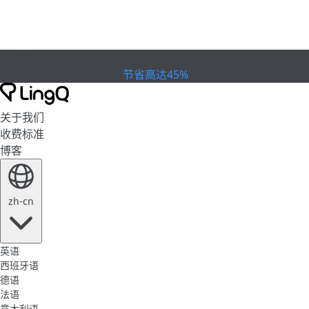
已到期
欢庆杯赛
Extended Sale
节省高达45%
关于我们
收费标准
博客
zh-cn
英语
西班牙语
德语
法语
意大利语