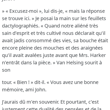
» « Excusez-moi », lui dis-je, « mais la réponse
se trouve ici.
» Je posai la main sur les feuillets
dactylographiés.
« Quand notre aliéné très
sain d'esprit et très cultivé nous déclarait qu'il
avait jadis consommé des vies, sa bouche était
encore pleine des mouches et des araignées
qu'il avait avalées juste avant que Mrs. Harker
n'entrât dans la pièce.
» Van Helsing sourit à
son
tour.
« Bien !
» dit-il.
« Vous avez une bonne
mémoire, ami John.
J'aurais dû m'en souvenir.
Et pourtant, c'est
justement cette dualité des pensées et de la