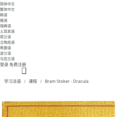
简体中文
繁体中文
韩语
俄语
瑞典语
土耳其语
荷兰语
立陶宛语
希腊语
波兰语
乌克兰语
登录
免费注册
学习法语
课程
Bram Stoker - Dracula