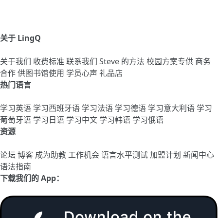
关于 LingQ
关于我们
收费标准
联系我们
Steve 的方法
校园方案专供
商务
合作
供图书馆使用
学员心声
礼品店
热门语言
学习英语
学习西班牙语
学习法语
学习德语
学习意大利语
学习
葡萄牙语
学习日语
学习中文
学习韩语
学习俄语
资源
论坛
博客
成为助教
工作机会
语言水平测试
加盟计划
新闻中心
语法指南
下载我们的 App：