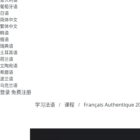
葡萄牙语
日语
简体中文
繁体中文
韩语
俄语
瑞典语
土耳其语
荷兰语
立陶宛语
希腊语
波兰语
乌克兰语
登录
免费注册
学习法语
课程
Français Authentique 2