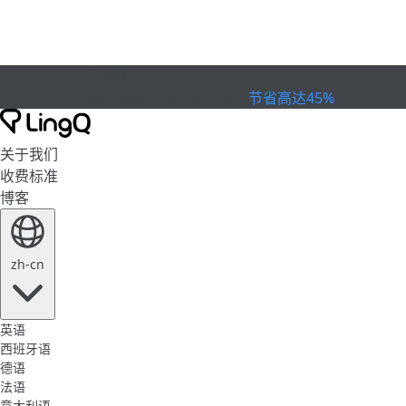
已到期
欢庆杯赛
Extended Sale
节省高达45%
关于我们
收费标准
博客
zh-cn
英语
西班牙语
德语
法语
意大利语