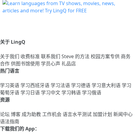
关于 LingQ
关于我们
收费标准
联系我们
Steve 的方法
校园方案专供
商务
合作
供图书馆使用
学员心声
礼品店
热门语言
学习英语
学习西班牙语
学习法语
学习德语
学习意大利语
学习
葡萄牙语
学习日语
学习中文
学习韩语
学习俄语
资源
论坛
博客
成为助教
工作机会
语言水平测试
加盟计划
新闻中心
语法指南
下载我们的 App：