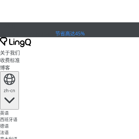
已到期
欢庆杯赛
Extended Sale
节省高达45%
关于我们
收费标准
博客
zh-cn
英语
西班牙语
德语
法语
意大利语