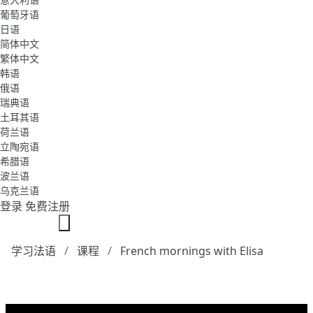
葡萄牙语
日语
简体中文
繁体中文
韩语
俄语
瑞典语
土耳其语
荷兰语
立陶宛语
希腊语
波兰语
乌克兰语
登录
免费注册
学习法语
课程
French mornings with Elisa