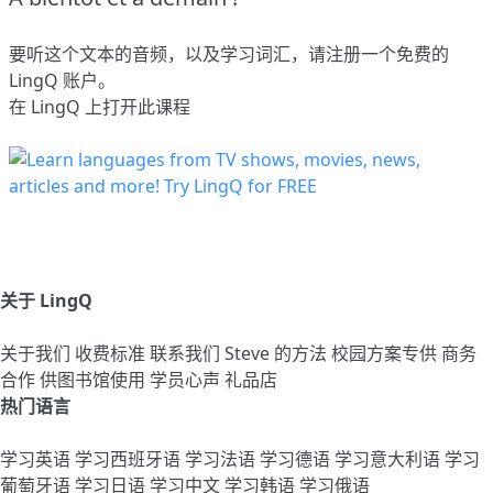
要听这个文本的音频，以及学习词汇，请
注册
一个免费的
LingQ 账户。
在 LingQ 上打开此课程
关于 LingQ
关于我们
收费标准
联系我们
Steve 的方法
校园方案专供
商务
合作
供图书馆使用
学员心声
礼品店
热门语言
学习英语
学习西班牙语
学习法语
学习德语
学习意大利语
学习
葡萄牙语
学习日语
学习中文
学习韩语
学习俄语