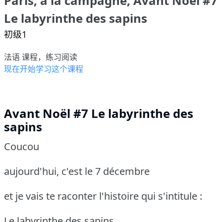
Paris, à la campagne, Avant Noël #7
Le labyrinthe des sapins
初级1
法语 课程，练习阅读
现在开始学习这个课程
Avant Noël #7 Le labyrinthe des
sapins
Coucou
aujourd'hui, c'est le 7 décembre
et je vais te raconter l'histoire qui s'intitule :
Le labyrinthe des sapins