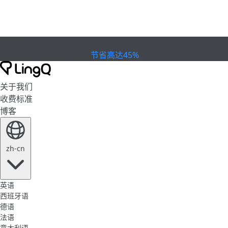
已到期
欢庆杯赛
Extended Sale
节省高达45%
关于我们
收费标准
博客
zh-cn
英语
西班牙语
德语
法语
意大利语