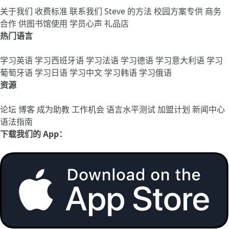
关于我们
收费标准
联系我们
Steve 的方法
校园方案专供
商务
合作
供图书馆使用
学员心声
礼品店
热门语言
学习英语
学习西班牙语
学习法语
学习德语
学习意大利语
学习
葡萄牙语
学习日语
学习中文
学习韩语
学习俄语
资源
论坛
博客
成为助教
工作机会
语言水平测试
加盟计划
新闻中心
语法指南
下载我们的 App：