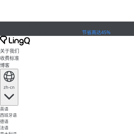
已到期
欢庆杯赛
Extended Sale
节省高达45%
关于我们
收费标准
博客
zh-cn
英语
西班牙语
德语
法语
意大利语