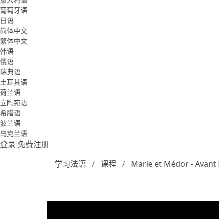
葡萄牙语
日语
简体中文
繁体中文
韩语
俄语
瑞典语
土耳其语
荷兰语
立陶宛语
希腊语
波兰语
乌克兰语
登录
免费注册
学习法语
课程
Marie et Médor - Avant 