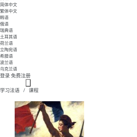
简体中文
繁体中文
韩语
俄语
瑞典语
土耳其语
荷兰语
立陶宛语
希腊语
波兰语
乌克兰语
登录
免费注册
学习法语
课程