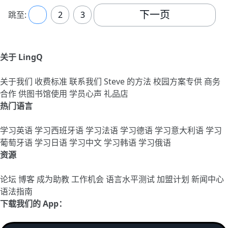
下一页
跳至:
1
2
3
关于 LingQ
关于我们
收费标准
联系我们
Steve 的方法
校园方案专供
商务
合作
供图书馆使用
学员心声
礼品店
热门语言
学习英语
学习西班牙语
学习法语
学习德语
学习意大利语
学习
葡萄牙语
学习日语
学习中文
学习韩语
学习俄语
资源
论坛
博客
成为助教
工作机会
语言水平测试
加盟计划
新闻中心
语法指南
下载我们的 App：