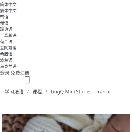
简体中文
繁体中文
韩语
俄语
瑞典语
土耳其语
荷兰语
立陶宛语
希腊语
波兰语
乌克兰语
登录
免费注册
学习法语
课程
LingQ Mini Stories - France