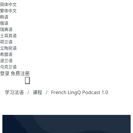
简体中文
繁体中文
韩语
俄语
瑞典语
土耳其语
荷兰语
立陶宛语
希腊语
波兰语
乌克兰语
登录
免费注册
学习法语
课程
French LingQ Podcast 1.0