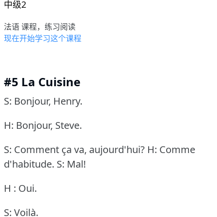
中级2
法语 课程，练习阅读
现在开始学习这个课程
#5 La Cuisine
S: Bonjour, Henry.
H: Bonjour, Steve.
S: Comment ça va, aujourd'hui?
H: Comme
d'habitude.
S: Mal!
H : Oui.
S: Voilà.