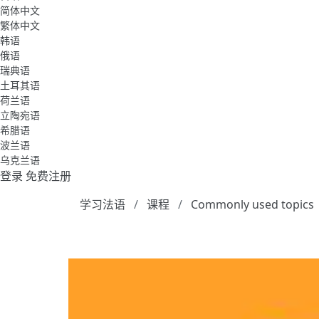
简体中文
繁体中文
韩语
俄语
瑞典语
土耳其语
荷兰语
立陶宛语
希腊语
波兰语
乌克兰语
登录
免费注册
学习法语
课程
Commonly used topics