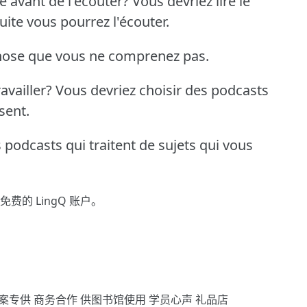
te avant de l'écouter?
Vous devriez lire le
ite vous pourrez l'écouter.
chose que vous ne comprenez pas.
availler?
Vous devriez choisir des podcasts
sent.
 podcasts qui traitent de sujets qui vous
免费的 LingQ 账户。
案专供
商务合作
供图书馆使用
学员心声
礼品店