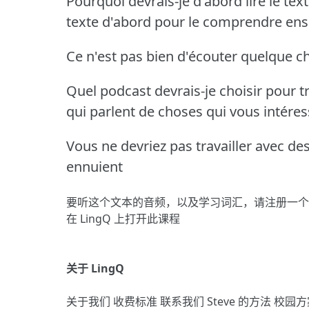
Pourquoi devrais-je d'abord lire le tex
texte d'abord pour le comprendre ensu
Ce n'est pas bien d'écouter quelque 
Quel podcast devrais-je choisir pour tr
qui parlent de choses qui vous intéres
Vous ne devriez pas travailler avec des
ennuient
要听这个文本的音频，以及学习词汇，请
注册
一个
在 LingQ 上打开此课程
关于 LingQ
关于我们
收费标准
联系我们
Steve 的方法
校园方