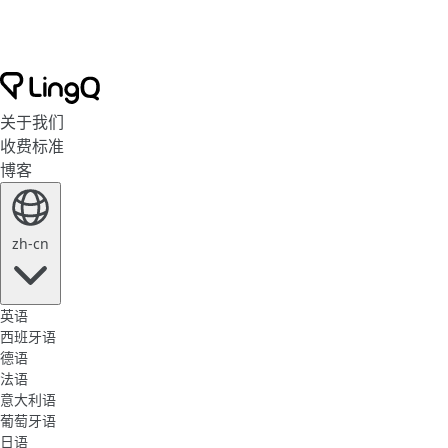
关于我们
收费标准
博客
zh-cn
英语
西班牙语
德语
法语
意大利语
葡萄牙语
日语