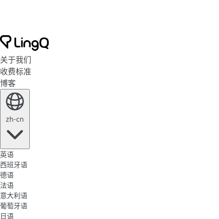
关于我们
收费标准
博客
zh-cn
英语
西班牙语
德语
法语
意大利语
葡萄牙语
日语