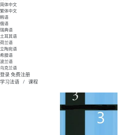
简体中文
繁体中文
韩语
俄语
瑞典语
土耳其语
荷兰语
立陶宛语
希腊语
波兰语
乌克兰语
登录
免费注册
学习法语
课程