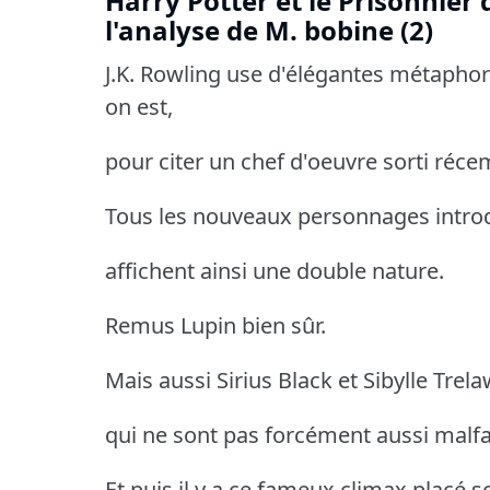
Harry Potter et le Prisonnier
l'analyse de M. bobine (2)
J.K. Rowling use d'élégantes métaphor
on est,
pour citer un chef d'oeuvre sorti réc
Tous les nouveaux personnages introd
affichent ainsi une double nature.
Remus Lupin bien sûr.
Mais aussi Sirius Black et Sibylle Trel
qui ne sont pas forcément aussi malfais
Et puis il y a ce fameux climax placé 