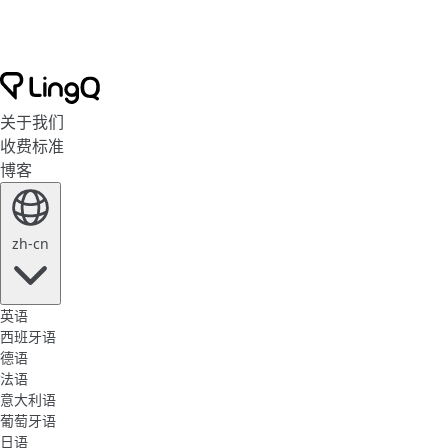
关于我们
收费标准
博客
zh-cn
英语
西班牙语
德语
法语
意大利语
葡萄牙语
日语