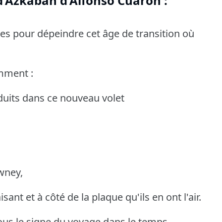
 d'Azkaban d'Alfonso Cuarón :
es pour dépeindre cet âge de transition où
emment :
uits dans ce nouveau volet
awney,
ant et à côté de la plaque qu'ils en ont l'air.
sous le signe du voyage dans le temps,