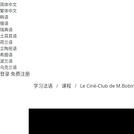
简体中文
繁体中文
韩语
俄语
瑞典语
土耳其语
荷兰语
立陶宛语
希腊语
波兰语
乌克兰语
登录
免费注册
学习法语
课程
Le Ciné-Club de M.Bobi