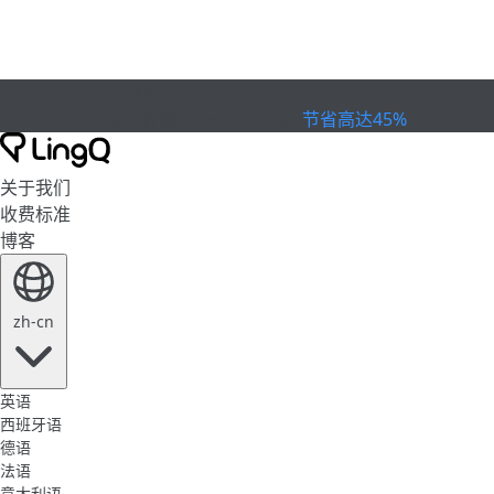
已到期
欢庆杯赛
Extended Sale
节省高达45%
关于我们
收费标准
博客
zh-cn
英语
西班牙语
德语
法语
意大利语