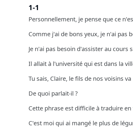
1-1
Personnellement, je pense que ce n'est
Comme j'ai de bons yeux, je n'ai pas b
Je n'ai pas besoin d'assister au cours
Il allait à l'université qui est dans la vil
Tu sais, Claire, le fils de nos voisins va
De quoi parlait-il ?
Cette phrase est difficile à traduire en
C'est moi qui ai mangé le plus de lég