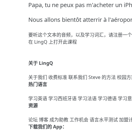
Papa, tu ne peux pas m'acheter un iP
Nous allons bientôt atterrir à l'aérop
要听这个文本的音频，以及学习词汇，请
注册
一个
在 LingQ 上打开此课程
关于 LingQ
关于我们
收费标准
联系我们
Steve 的方法
校园方
热门语言
学习英语
学习西班牙语
学习法语
学习德语
学习
资源
论坛
博客
成为助教
工作机会
语言水平测试
加盟
下载我们的 App：