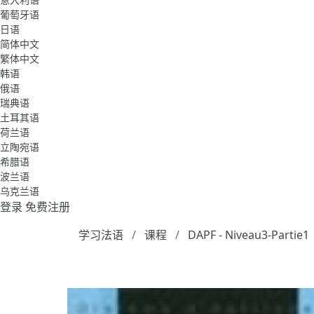
葡萄牙语
日语
简体中文
繁体中文
韩语
俄语
瑞典语
土耳其语
荷兰语
立陶宛语
希腊语
波兰语
乌克兰语
登录
免费注册
学习法语
课程
DAPF - Niveau3-Partie1