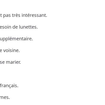
 pas très intéressant.
esoin de lunettes.
 supplémentaire.
le voisine.
 se marier.
 français.
umes.