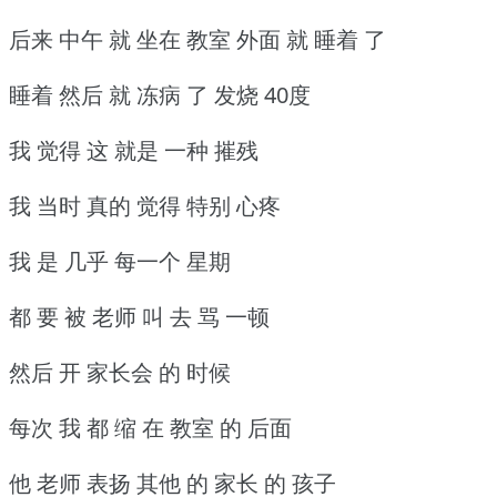
后来 中午 就 坐在 教室 外面 就 睡着 了
睡着 然后 就 冻病 了 发烧 40度
我 觉得 这 就是 一种 摧残
我 当时 真的 觉得 特别 心疼
我 是 几乎 每一个 星期
都 要 被 老师 叫 去 骂 一顿
然后 开 家长会 的 时候
每次 我 都 缩 在 教室 的 后面
他 老师 表扬 其他 的 家长 的 孩子