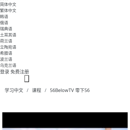
简体中文
繁体中文
韩语
俄语
瑞典语
土耳其语
荷兰语
立陶宛语
希腊语
波兰语
乌克兰语
登录
免费注册
学习中文
课程
56BelowTV 零下56