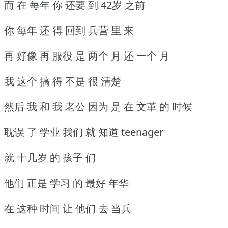
而 在 每年 你 还要 到 42岁 之前
你 每年 还 得 回到 兵营 里 来
再 好像 再 服役 是 两个 月 还 一个 月
我 这个 搞 得 不是 很 清楚
然后 我 和 我 老公 因为 是 在 文革 的 时候
耽误 了 学业 我们 就 知道 teenager
就 十几岁 的 孩子 们
他们 正是 学习 的 最好 年华
在 这种 时间 让 他们 去 当兵