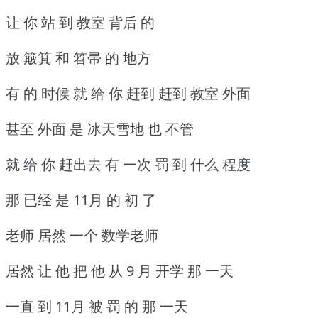
让 你 站 到 教室 背后 的
放 簸箕 和 笤帚 的 地方
有 的 时候 就 给 你 赶到 赶到 教室 外面
甚至 外面 是 冰天雪地 也 不管
就 给 你 赶出去 有 一次 罚 到 什么 程度
那 已经 是 11月 的 初 了
老师 居然 一个 数学老师
居然 让 他 把 他 从 9 月 开学 那 一天
一直 到 11月 被 罚 的 那 一天