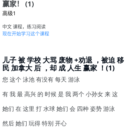
赢家！ (1)
高级1
中文 课程，练习阅读
现在开始学习这个课程
儿子 被 学校 大骂 废物 +劝退 ，被迫 移
民 加拿大 后 ，却 成 人生 赢家 ！(1)
您 这个 泳池 有没有 每天 游泳
有 我 最 高兴 的 时候 是 我 两个 小孙女 来 这
她们 在 这里 打 水球 她们 会 四种 姿势 游泳
然后 她们 玩得 特别 开心