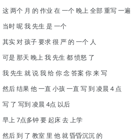
这 两个 月 的 作业 在 一个 晚上 全部 重写 一遍
当时 呢 我 先生 是 一个
其实 对 孩子 要求 很 严 的 一个 人
可是 那天 晚上 我 先生 都 愤怒 了
我 先生 就 说 我 给 你 念 答案 你 来 写
然后 结果 他 一直 小孩 一直 写 到 凌晨 4 点
写 了 写到 凌晨 4点 以后
早上 7点多钟 要 起床 去 上学
然后 到 了 教室 里 他 就 昏昏沉沉 的