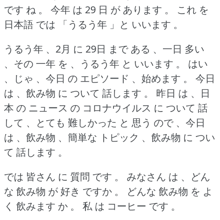
です ね 。
今年 は 29 日 が あります 。
これ を
日本語 では 「うるう年 」と いいます 。
うるう年 、2月 に 29日 まで ある 、一日 多い
、その 一年 を 、うるう年 と いいます 。
はい
、じゃ 、今日 の エピソード 、始めます 。
今日
は 、飲み物 に ついて 話します 。
昨日 は 、日
本 の ニュース の コロナウイルス に ついて 話
して 、とても 難しかった と 思う ので 、今日
は 、飲み物 、簡単な トピック 、飲み物 に つい
て 話します 。
では 皆さん に 質問 です 。
みなさん は 、どん
な 飲み物 が 好き ですか 。
どんな 飲み物 を よ
く 飲みます か 。
私 は コーヒー です 。