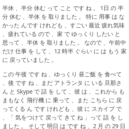
半休 、半分 休む って こと です ね 。
1日 の 半
分 休む 、半休 を 取りました 。
特に 用事 は な
かった んです けれども 、すごい 最近 疲れ気味
、疲れている ので 、家 で ゆっくり したい と
思って 、半休 を 取りました 。
なので 、午前中
だけ 仕事 を して 、12 時半 ぐらい に は もう 家
に 戻っていました 。
この 午後 です ね 、ゆっくり 昼ご飯 を 食べて
、後 です ね 、まだ アトランタ に いる 旦那さ
ん と Skype で 話 を して 、彼 は 、これから も
まもなく 飛行機 に 乗って 、また こちら に 戻
ってくる ん です けれども 、彼 に スカイプ で
、「 気をつけて 戻って きて ね 」って 話 を し
ました 。
そして 明日 は です ね 、2 月 の 29 日