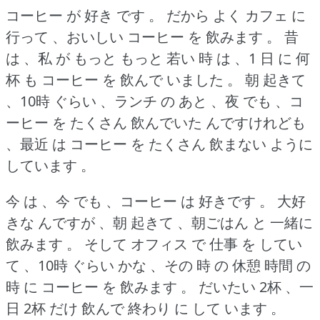
コーヒー が 好き です 。
だから よく カフェ に
行って 、おいしい コーヒー を 飲みます 。
昔
は 、私 が もっと もっと 若い 時 は 、1 日 に 何
杯 も コーヒー を 飲んで いました 。
朝 起きて
、10時 ぐらい 、ランチ の あと 、夜 でも 、コ
ーヒー を たくさん 飲んでいた んですけれども
、最近 は コーヒー を たくさん 飲まない ように
しています 。
今 は 、今 でも 、コーヒー は 好きです 。
大好
きな んですが 、朝 起きて 、朝ごはん と 一緒に
飲みます 。
そして オフィス で 仕事 を してい
て 、10時 ぐらい かな 、その 時 の 休憩 時間 の
時 に コーヒー を 飲みます 。
だいたい 2杯 、一
日 2杯 だけ 飲んで 終わり に して います 。