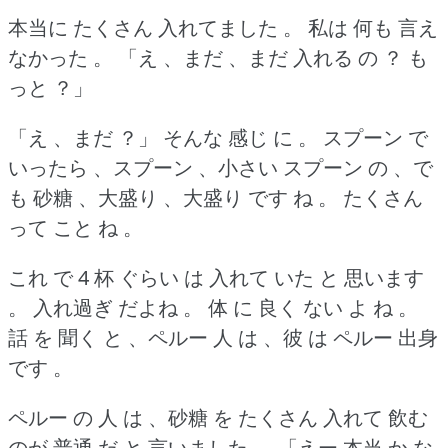
本当に たくさん 入れてました 。
私は 何も 言え
なかった 。
「え 、まだ 、まだ 入れる の ？
も
っと ？」
「え 、まだ ？」
そんな 感じ に 。
スプーン で
いったら 、スプーン 、小さい スプーン の 、で
も 砂糖 、大盛り 、大盛り です ね 。
たくさん
って こと ね 。
これ で 4 杯 ぐらい は 入れて いた と 思います
。
入れ過ぎ だよね 。
体 に 良く ない よ ね 。
話 を 聞く と 、ペルー 人 は 、彼 は ペルー 出身
です 。
ペルー の 人 は 、砂糖 を たくさん 入れて 飲む
のが 普通 だ と 言いました 。
「えー 本当 か な