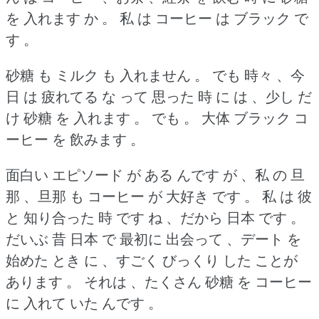
を 入れます か 。
私 は コーヒー は ブラック で
す 。
砂糖 も ミルク も 入れません 。
でも 時々 、今
日 は 疲れてる な って 思った 時 に は 、少し だ
け 砂糖 を 入れます 。
でも 。
大体 ブラック コ
ーヒー を 飲みます 。
面白い エピソード が ある んです が 、私 の 旦
那 、旦那 も コーヒー が 大好き です 。
私 は 彼
と 知り合った 時 です ね 、だから 日本 です 。
だいぶ 昔 日本 で 最初に 出会って 、デート を
始めた とき に 、すごく びっくり した ことが
あります 。
それは 、たくさん 砂糖 を コーヒー
に 入れて いた んです 。