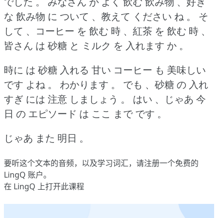
でした 。
みなさん が よく 飲む 飲み物 、好き
な 飲み物 に ついて 、教えて ください ね 。
そ
して 、コーヒー を 飲む 時 、紅茶 を 飲む 時 、
皆さん は 砂糖 と ミルク を 入れます か 。
時に は 砂糖 入れる 甘い コーヒー も 美味しい
です よね 。
わかります 。
でも 、砂糖 の 入れ
すぎ には 注意 しましょう 。
はい 、じゃあ 今
日 の エピソード は ここ まで です 。
じゃあ また 明日 。
要听这个文本的音频，以及学习词汇，请
注册
一个免费的
LingQ 账户。
在 LingQ 上打开此课程