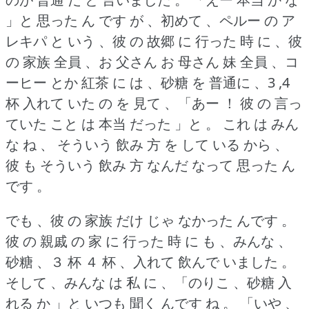
」と 思った ん です が 、初めて 、ペルー の ア
レキパ と いう 、彼 の 故郷 に 行った 時 に 、彼
の 家族 全員 、お 父さん お 母さん 妹 全員 、コ
ーヒー とか 紅茶 に は 、砂糖 を 普通に 、3 ,4
杯 入れて いた の を 見て 、「あー ！
彼 の 言っ
ていた こと は 本当 だった 」と 。
これ は みん
な ね 、 そういう 飲み 方 を して いる から 、
彼 も そういう 飲み 方 なんだ なって 思った ん
です 。
でも 、彼 の 家族 だけ じゃ なかった んです 。
彼 の 親戚 の 家 に 行った 時 に も 、みんな 、
砂糖 、３ 杯 ４ 杯 、入れて 飲んで いました 。
そして 、みんな は 私 に 、「のりこ 、砂糖 入
れる か 」と いつも 聞く んです ね 。
「いや 、