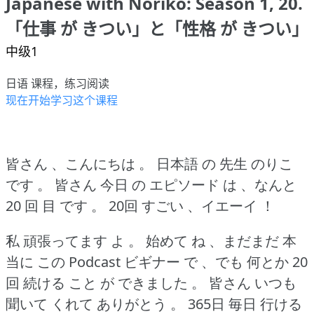
Japanese with Noriko: Season 1, 20.
「仕事 が きつい」と「性格 が きつい」
中级1
日语 课程，练习阅读
现在开始学习这个课程
皆さん 、こんにちは 。
日本語 の 先生 のりこ
です 。
皆さん 今日 の エピソード は 、なんと
20 回 目 です 。
20回 すごい 、イエーイ ！
私 頑張ってます よ 。
始めて ね 、まだまだ 本
当に この Podcast ビギナー で 、でも 何とか 20
回 続ける こと が できました 。
皆さん いつも
聞いて くれて ありがとう 。
365日 毎日 行ける