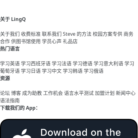
关于 LingQ
关于我们
收费标准
联系我们
Steve 的方法
校园方案专供
商务
合作
供图书馆使用
学员心声
礼品店
热门语言
学习英语
学习西班牙语
学习法语
学习德语
学习意大利语
学习
葡萄牙语
学习日语
学习中文
学习韩语
学习俄语
资源
论坛
博客
成为助教
工作机会
语言水平测试
加盟计划
新闻中心
语法指南
下载我们的 App：