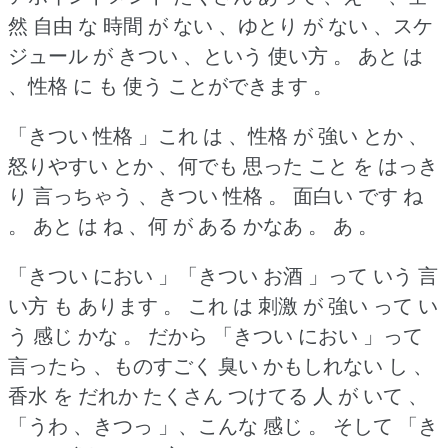
然 自由 な 時間 が ない 、ゆとり が ない 、スケ
ジュール が きつい 、という 使い方 。
あと は
、性格 に も 使う ことができます 。
「きつい 性格 」これ は 、性格 が 強い とか 、
怒りやすい とか 、何でも 思った こと を はっき
り 言っちゃう 、きつい 性格 。
面白い です ね
。
あと は ね 、何 が ある かなあ 。
あ 。
「きつい におい 」「きつい お酒 」って いう 言
い方 も あります 。
これ は 刺激 が 強い って い
う 感じ かな 。
だから 「きつい におい 」って
言ったら 、ものすごく 臭い かもしれない し 、
香水 を だれか たくさん つけてる 人 が いて 、
「うわ 、きつっ 」、こんな 感じ 。
そして 「き