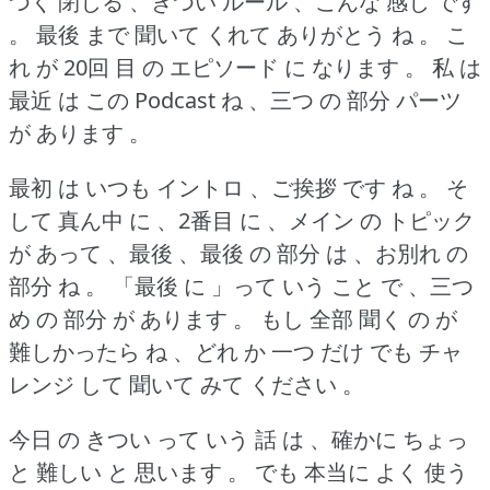
つく 閉じる 、きつい ルール 、こんな 感じ です
。
最後 まで 聞いて くれて ありがとう ね 。
こ
れ が 20回 目 の エピソード に なります 。
私 は
最近 は この Podcast ね 、三つ の 部分 パーツ
が あります 。
最初 は いつも イントロ 、ご挨拶 です ね 。
そ
して 真ん中 に 、2番目 に 、メイン の トピック
が あって 、最後 、最後 の 部分 は 、お別れ の
部分 ね 。
「最後 に 」って いう こと で 、三つ
め の 部分 が あります 。
もし 全部 聞く の が
難しかったら ね 、どれ か 一つ だけ でも チャ
レンジ して 聞いて みて ください 。
今日 の きつい って いう 話 は 、確かに ちょっ
と 難しい と 思います 。
でも 本当に よく 使う