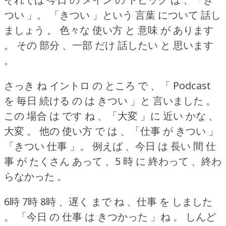
つい 」。
「きつい 」という 言葉 について 話し
ましょう 。
色々な 使い方 と 意味 が あります
。
その 部分 、一部 だけ 話したい と 思います
。
さっき ね イントロ の ところ で 、「 Podcast
を 毎日 続ける の は きつい 」と 言いました 。
この 場合 は です ね 、「大変 」に 近い かな 、
大変 。
他の 使い方 で は 、「仕事 が きつい 」
「きつい 仕事 」。
例えば 、今日 は 長い 間 仕
事 が たくさん あって 、5 時 に 終わって 、終わ
らなかった 。
6時 7時 8時 、遅く まで ね 、仕事 を しました
。
「今日 の 仕事 は きつかった 」ね 。
しんど