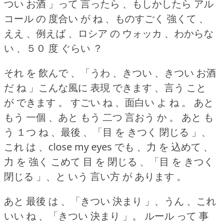
つい お酒 」って 言ったら 、もしかしたら アル
コール の 度合い が ね 、ものすごく 強くて 、
ええ 、例えば 、ロシア の ウォッカ 、わからな
い 、５０ 度 ぐらい ？
それ を 飲んで 、「うわ 、きつい 、きつい お酒
だ ね 」こんな風に 表現 できます 、言う こと
が できます 。
すごい ね 、面白い よ ね 。
あと
もう 一個 、あと もう 二つ 言おう か 。
あと も
う １つ ね 、最後 、「目 を きつく 閉じる 」、
これ は 、close my eyes でも 、力 を 込めて 、
力 を 強く こめて 目 を 閉じる 、「目 を きつく
閉じる 」、と いう 言い方 が あります 。
あと 最後 は 、「きつい 決まり 」、うん 、これ
いい ね 、「きつい 決まり 」。
ルール って 事