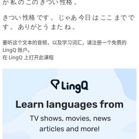
が 私 の この きつい 性格 。
きつい 性格 です 。
じゃあ 今日 は ここ まで で
す 。
ありがとう また ね 。
要听这个文本的音频，以及学习词汇，请
注册
一个免费的
LingQ 账户。
在 LingQ 上打开此课程