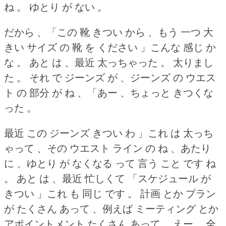
ね 。
ゆとり が ない 。
だから 、「この 靴 きつい から 、もう 一つ 大
きい サイズ の 靴 を ください 」こんな 感じ か
な 。
あと は 、最近 太っちゃった 。
太りまし
た 。
それ で ジーンズ が 、ジーンズ の ウエス
ト の 部分 が ね 、「あー 、ちょっと きつくな
った 。
最近 この ジーンズ きつい わ 」これ は 太っち
ゃって 、その ウエスト ライン の ね 、あたり
に 、ゆとり が なくなる って 言う こと です ね
。
あと は 、最近 忙しくて 「スケジュール が
きつい 」これ も 同じ です 。
計画 とか プラン
が たくさん あって 、例えば ミーティング とか
アポイントメント たくさん あって 、えー 、全