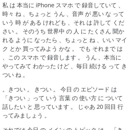
私 は 本当に iPhone スマホ で 録音していて 、
時々 ね 、ちょっと うん 、音声 が 悪い な って
いう 時 が ある けれども 、それ は 許して くだ
さい 。
そのうち 世界中 の 人 に たくさん 聞か
れる ように なったら 、ちょっと ね 、いい マイ
ク とか 買ってみよう かな 。
でも それまで は
、この スマホ で 録音します 。
うん 、本当に
やってみて わかった けど 、毎日 続ける って き
つい ね 。
。きつい 。
きつい 。
今日 の エピソード は
「きつい 」って いう 言葉 の 使い方 に ついて
話したい と 思っています 。
じゃあ 20 回目 行
ってみましょう 。
それでは 今日 の メイン の トピック は 、「き