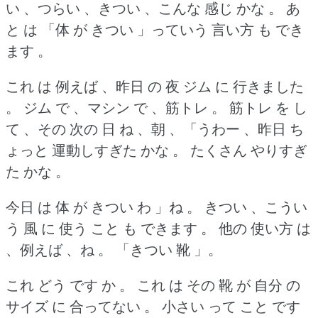
い 、つらい 、きつい 、こんな 感じ かな 。
あ
と は 「体 が きつい 」っていう 言い方 も でき
ます 。
これ は 例えば 、昨日 の 夜 ジム に 行きました
。
ジム で 、マシン で 、筋トレ 。
筋トレ を し
て 、その 次の 日 ね 、朝 、「うわー 、昨日 ち
ょっと 運動しすぎた かな 。
たくさん やりすぎ
た かな 。
今日 は 体 が きつい わ 」ね 。
きつい 、こうい
う 風 に 使う こと も できます 。
他の 使い方 は
、例えば 、ね 。
「きつい 靴 」。
これ どう です か 。
これ は その 靴 が 自分 の
サイズ に 合ってない 。
小さい って こと です