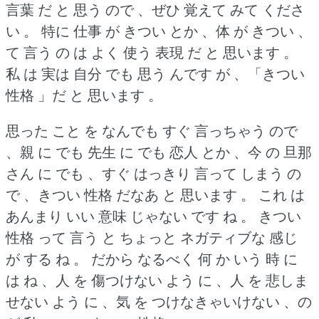
言葉 だ と 思う ので 、ぜひ 覚えて みて くださ
い 。
特に 仕事 が きつい とか 、体 が きつい 、
て 言う の は よく 使う 表現 だ と 思います 。
私 は 実は 自分 でも 思う んです が 、「きつい
性格 」だ と 思います 。
思った こと を なんでも すぐ 言っちゃう ので
、親 に でも 先生 に でも 恋人 とか 、今 の 旦那
さん に でも 、すぐ はっきり 言って しまう の
で 、きつい 性格 だなあ と 思います 。
これ は
あんまり いい 意味 じゃない です ね 。
きつい
性格 って 言う と ちょっと ネガティブな 感じ
が する ね 。
だから なるべく 何 か いう 時 に
は ね 、人 を 傷つけない よう に 、人 を 悲しま
せない よう に 、気 を つけなきゃいけない 、の