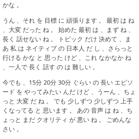
かな 。
うん 、それ を 目標 に 頑張ります 。
最初 は ね
、大変 だった ね 。
始めた 最初 は 、まず ね 、
長く 話せない ね 。
トピック だけ 決めて 、ま
あ 私 は ネイティブ の 日本人 だ し 、さらっと
行ける かな と 思った けど 、これ なかなか ね
、一人で 長く 話す の は 難しい 。
今でも 、15分 20分 30分 ぐらい の 長い エピソ
ード を やってみたい んだ けど 、うーん 、ちょ
っと 大変 だ ね 。
でも 少しずつ 少しずつ 上手
くなってる と 思います 。
あの 音声 は ね 、ち
ょっと まだ クオリティ が 悪い ね 。
ごめんな
さい 。