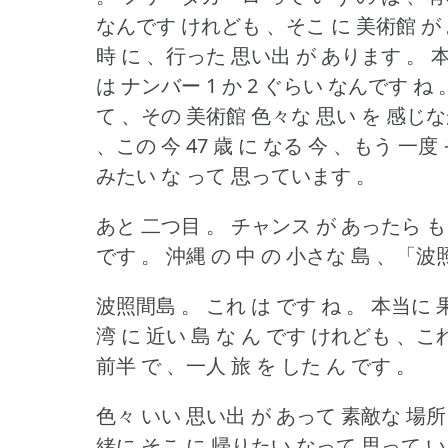
なんです けれども 、そこ に 美術館 が
時 に 、行った 思い出 が あります 。
本
は ナンバー 1 か 2 ぐらい なんです ね 
て 、その 美術館 色々な 思い を 感じな
、この 今 47 歳 に なる 今 、もう 一
みたい な って 思っています 。
あと 二つ目 。
チャンス が あったら も
です 。
沖縄 の 中 の 小さな 島 、「波
波照間島 。
これ は です ね 。
本当に 
湾 に 近い 島 な ん です けれども 、これ
前半 で 、一人 旅 を した ん です 。
色々 いい 思い出 が あって 素敵な 場所
緒に そこ に 帰りたい なって 思って い