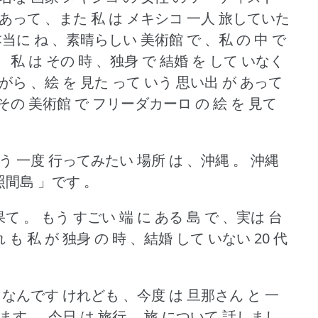
 あって 、また 私 は メキシコ 一人 旅していた
当に ね 、素晴らしい 美術館 で 、私 の 中 で
。
私 は その 時 、独身 で 結婚 を して いなく
がら 、絵 を 見た って いう 思い出 が あって
度 その 美術館 で フリーダカーロ の 絵 を 見て
う 一度 行ってみたい 場所 は 、沖縄 。
沖縄
照間島 」です 。
果て 。
もう すごい 端 に ある 島 で 、実は 台
 も 私 が 独身 の 時 、結婚 して いない 20 代
 なんです けれども 、今度 は 旦那さん と 一
ます 。
今日 は 旅行 、旅 について 話しまし