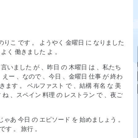
のりこ です 。
ようやく 金曜日 に なりました
 よく 働きました よ 。
 言いました が 、昨日 の 木曜日 は 、私たち
。
えー 、なので 、今日 、金曜日 仕事 が 終わ
行きます 。
ベルファスト で 、結構 有名 な 美
ね 、スペイン 料理 の レストラン で 、夜ご
じゃあ 今日 の エピソード を 始めましょう 。
です 。
旅行 。