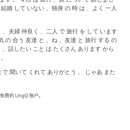
 結婚 して いない 、独身 の 時 は 、よく 一人
 と 、夫婦 仲良く 、二人 で 旅行 を して います
気 の 合う 友達 と 、ね 、友達 と 旅行 する の
出 、話したい こと は たくさん あります から
 。
まで 聞いて くれて ありがとう 。
じゃあ また
免费的 LingQ 账户。