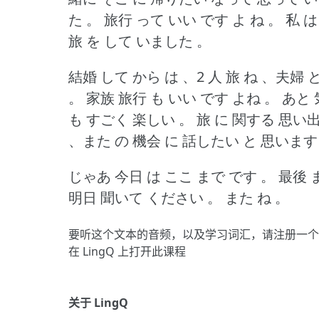
た 。
旅行 って いい です よ ね 。
私 は
旅 を して いました 。
結婚 して から は 、2 人 旅 ね 、夫婦
。
家族 旅行 も いい です よね 。
あと 
も すごく 楽しい 。
旅 に 関する 思い
、また の 機会 に 話したい と 思います
じゃあ 今日 は ここ まで です 。
最後 
明日 聞いて ください 。
また ね 。
要听这个文本的音频，以及学习词汇，请
注册
一个
在 LingQ 上打开此课程
关于 LingQ