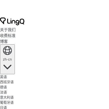
关于我们
收费标准
博客
zh-cn
英语
西班牙语
德语
法语
意大利语
葡萄牙语
日语