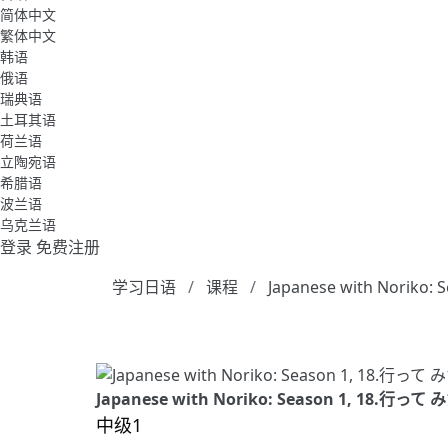
简体中文
繁体中文
韩语
俄语
瑞典语
土耳其语
荷兰语
立陶宛语
希腊语
波兰语
乌克兰语
登录
免费注册
学习日语
课程
Japanese with Noriko: 
Japanese with Noriko: Season 1, 18.行っ
中级1