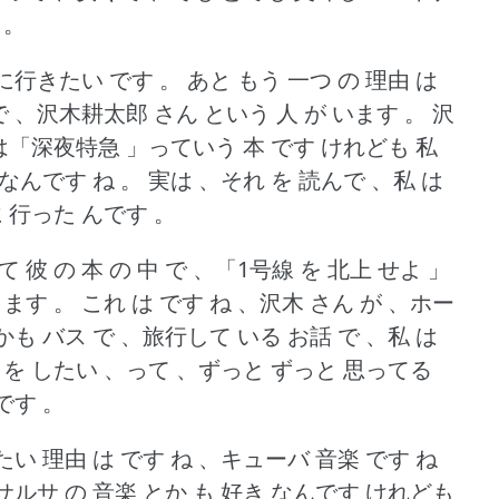
 。
に行きたい です 。
あと もう 一つ の 理由 は
 で 、沢木耕太郎 さん という 人 が います 。
沢
 は「深夜特急 」っていう 本 です けれども 私
なんです ね 。
実は 、それ を 読んで 、私 は
に 行った んです 。
て 彼 の 本 の 中 で 、「1号線 を 北上 せよ 」
ります 。
これ は です ね 、沢木 さん が 、ホー
も バス で 、旅行して いる お話 で 、私 は
行 を したい 、って 、ずっと ずっと 思ってる
です 。
たい 理由 は です ね 、キューバ 音楽 です ね
、サルサ の 音楽 とか も 好き なんです けれども