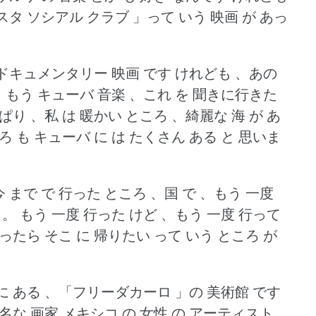
タ ソシアル クラブ 」って いう 映画 が あっ
 ドキュメンタリー 映画 です けれども 、あの
。
もう キューバ 音楽 、これ を 聞きに行きた
ぱり 、私 は 暖かい ところ 、綺麗な 海 が あ
ろ も キューバ に は たくさん ある と 思いま
今 まで で 行った ところ 、国 で 、もう 一度
 。
もう 一度 行った けど 、もう 一度 行って
ったら そこ に 帰りたい って いう ところ が
。
に ある 、「フリーダカーロ 」の 美術館 です
名な 画家 メキシコ の 女性 の アーティスト