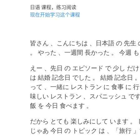
日语 课程，练习阅读
现在开始学习这个课程
皆さん 、こんにちは 、日本語 の 先生 
。
やった 、一週間 長かった 。
今週 も
えー 、先日 の エピソード で 少し だけ
は 結婚 記念日 でした 。
結婚 記念日 
って 、一緒に レストラン に 食事 に 
味しい レストラン 、スパニッシュ です 
飯 を 今日 食べます 。
だから とても 楽しみにして います 。
じゃあ 今日 の トピック は 、「旅行 」