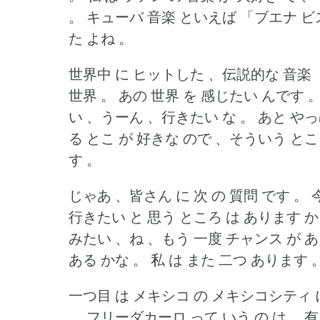
。
キューバ 音楽 といえば 「ブエナ ビス
た よね 。
世界中 に ヒットした 、伝説的な 音楽
世界 。
あの 世界 を 感じたい んです 
い 、うーん 、行きたい な 。
あと やっ
る とこ が 好きな ので 、そういう とこ
す 。
じゃあ 、皆さん に 次 の 質問 です 。
行きたい と 思う ところ は あります か
みたい 、ね 、もう 一度 チャンス が あ
ある かな 。
私 は また 二つ あります 
一つ目 は メキシコ の メキシコシティ 
。
フリーダカーロ って いう の は 、有