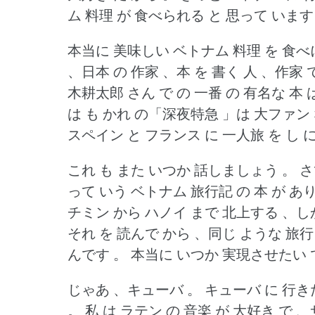
ム 料理 が 食べられる と 思って います
本当に 美味しい ベトナム 料理 を 食べ
、日本 の 作家 、本 を 書く 人 、作家
木耕太郎 さん で の 一番 の 有名な 本
は も かれ の「深夜特急 」は 大ファン 
スペイン と フランス に 一人旅 を し 
これ も また いつか 話しましょう 。
さ
って いう ベトナム 旅行記 の 本 が あ
チミン から ハノイ まで 北上する 、しか
それ を 読んで から 、同じ ような 旅
んです 。
本当に いつか 実現させたい 
じゃあ 、キューバ 。
キューバ に 行き
。
私 は ラテン の 音楽 が 大好き で 