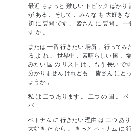
最近 ちょっと 難しい トピック ばかり 
が ある 、そして 、みんな も 大好き な
初 に 質問 です 。
皆さん に 質問 。
一
す か 。
または 一番 行きたい 場所 、行ってみた
る よ ね 。
世界中 、素晴らしい 国 、場
みたい 国 の リスト は 、もう 長い です
分かりません けれども 、皆さん にとって
ょうか 。
私 は 二つ あります 。
二つ の 国 。
ベ
バ 。
ベトナム に 行きたい 理由 は 二つ あり
大好き だ から 。
きっと ベトナム に 