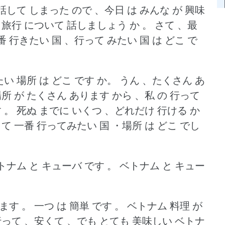
話して しまった ので 、今日 は みんな が 興味
 旅行 について 話しましょう か 。
さて 、最
番 行きたい 国 、行って みたい 国 は どこ で
い 場所 は どこ です か。
うん 、たくさん あ
所 が たくさん あります から 、私 の 行って
 。
死ぬ までに いくつ 、どれだけ 行ける か
 一番 行ってみたい 国 ・場所 は どこ でし
トナム と キューバ です 。
ベトナム と キュー
ます 。
一つ は 簡単 です 。
ベトナム 料理 が
行って 、安くて 、でも とても 美味しい ベトナ