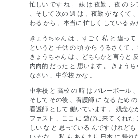
忙しい です ね 。
妹 は 夜勤 、夜 の シ
、そして 次の 週 は 、夜勤 が なくて 
わる から 、本当に 忙しく している み
きょうちゃん は 、すごく 私 と 違って
というと 子供 の 頃 から うるさくて 
きょうちゃん は 、どちらかと言うと 反対
内向的 だった と 思います 。
きょうちゃ
なさい 、中学校 かな 。
中学校 と 高校 の 時 は バレーボール
そして その後 、看護師 に なる ため 
看護師 として 働いています 。
残念なが
ファスト 、ここ に 遊びに来て くれた
しい な と 思っている んです けれども 
い かな 。
私 も あんまり 日本 に 帰れ