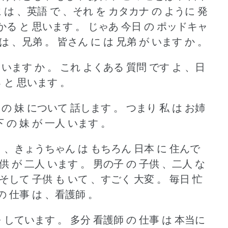
 は 、英語 で 、それ を カタカナ の ように 発
かる と 思います 。
じゃあ 今日 の ポッドキャ
は 、兄弟 。
皆さん に は 兄弟 が います か 。
 います か 。
これ よくある 質問 です よ 、日
 と 思います 。
 の 妹 について 話します 。
つまり 私 は お姉
 の 妹 が 一人 います 。
 、きょうちゃん は もちろん 日本 に 住んで
供 が 二人 います 。
男の子 の 子供 、二人 な
そして 子供 も いて 、すごく 大変 。
毎日 忙
 仕事 は 、看護師 。
を しています 。
多分 看護師 の 仕事 は 本当に