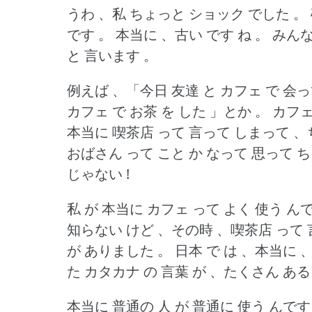
うわ 、私 ちょっと ショック でした 。
です 。
本当に 、古い です ね 。
みんな
と 言います 。
例えば 、「今日 友達 と カフェ で 会っ
カフェ で お茶 を した 」とか 。
カフェ
本当に 喫茶店 って 言って しまって 、
おばさん って こと か なって 思って 
じゃない !
私 が 本当に カフェ って よく 使う んで
知らない けど 、その時 、喫茶店 って 
が ありました 。
日本 で は 、本当に 
た カタカナ の 言葉 が 、たくさん ある
本当に 普通の 人 が 普通に 使う んで