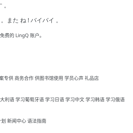
す 。
 。また ね !
バイバイ 。
免费的 LingQ 账户。
案专供
商务合作
供图书馆使用
学员心声
礼品店
意大利语
学习葡萄牙语
学习日语
学习中文
学习韩语
学习俄语
计划
新闻中心
语法指南