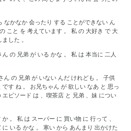
ら なかなか 会ったり する ことができない ん
の こと を 考えています 。
私 の 大好き で 大
しました 。
ん の 兄弟 が いる かな 。
私 は 本当に 二人
ん の 兄弟 が いない んだ けれども 。
子供
 です ね 。
お兄ちゃん が 欲しい なあ と 思っ
の エピソード は 、喫茶店 と 兄弟 、妹 につい
 か 。
私 は スーパー に 買い物 に 行って 、
 に いる かな 。
寒い から あんまり 出かけた