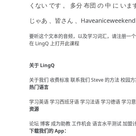
くない です 。
多分 布団 の 中 に いま
じゃあ 、皆さん 、Haveaniceweekend
要听这个文本的音频，以及学习词汇，请
注册
一个
在 LingQ 上打开此课程
关于 LingQ
关于我们
收费标准
联系我们
Steve 的方法
校园方
热门语言
学习英语
学习西班牙语
学习法语
学习德语
学习
资源
论坛
博客
成为助教
工作机会
语言水平测试
加盟
下载我们的 App：