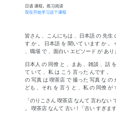
日语 课程，练习阅读
现在开始学习这个课程
皆さん 、こんにちは 、日本語 の 先生 
す か 。
日本語 を 聞いて います か 。
、職場 で 、面白い エピソード が あり
日本人 の 同僚 と 、まあ 、雑談 、話 
て いて 、私 は こう 言った んです 。
の 写真 は 喫茶店 で 撮った 写真 な の
ども 、それ を 言う と 、私 の 同僚 が
「のりこさん 喫茶店 なんて 言わない 
。
喫茶店 なんて 古い !
「古い すぎます