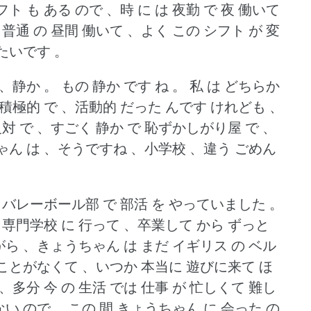
フト も ある ので 、時 に は 夜勤 で 夜 働いて
、普通 の 昼間 働いて 、よく この シフト が 変
たいです 。
 、静か 。
もの 静か です ね 。
私 は どちらか
、積極的 で 、活動的 だった んです けれども 、
 で 、すごく 静か で 恥ずかしがり屋 で 、
ん は 、そうですね 、小学校 、違う ごめん
 、バレーボール部 で 部活 を やっていました 。
の 専門学校 に 行って 、卒業して から ずっと
ら 、きょうちゃん は まだ イギリス の ベル
 ことがなくて 、いつか 本当に 遊びに来て ほ
、多分 今 の 生活 では 仕事 が 忙しくて 難し
ない ので 、この 間 きょうちゃん に 会った の