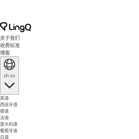
关于我们
收费标准
博客
zh-cn
英语
西班牙语
德语
法语
意大利语
葡萄牙语
日语