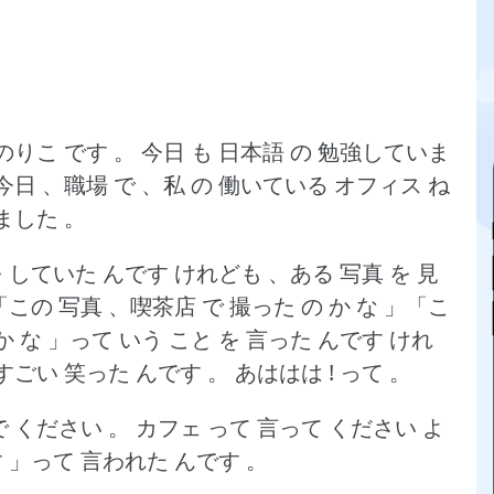
のりこ です 。
今日 も 日本語 の 勉強していま
今日 、職場 で 、私 の 働いている オフィス ね
ました 。
を していた んです けれども 、ある 写真 を 見
「この 写真 、喫茶店 で 撮った の か な 」「こ
 か な 」って いう こと を 言った んです けれ
 すごい 笑った んです 。
あははは !
って 。
で ください 。
カフェ って 言って ください よ
 」って 言われた んです 。