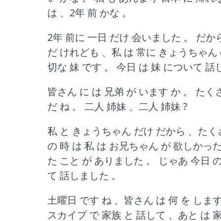
は 、2年 前 かな 。
2年 前に 一日 だけ 会いました 。
だか
だ けれども 、私 は 常に きょうちゃん 
切な 妹 です 。
今日 は 妹 について 話
皆さん に は 兄弟 が います か 。
たくさ
だ ね 。
二人 姉妹 、二人 姉妹 ?
私 と きょうちゃん だけ だから 、たくさ
の 時 は 私 は お兄ちゃん が 欲しかった
た こと が ありました 。
じゃあ 今日 
て 話しました 。
土曜日 です ね 、皆さん は 何 を します
スカイプ で 家族 と 話して 、あと は 家