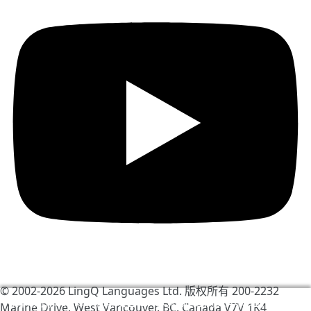
© 2002-2026
LingQ Languages Ltd.
版权所有 200-2232
我们使用 cookie 帮助改善 LingQ。通过浏览本网站，表示
Marine Drive, West Vancouver, BC, Canada
V7V 1K4