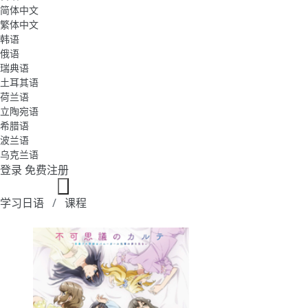
简体中文
繁体中文
韩语
俄语
瑞典语
土耳其语
荷兰语
立陶宛语
希腊语
波兰语
乌克兰语
登录
免费注册
学习日语
课程